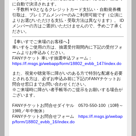
に自動で決済されます。
・手数料￥0となるクレジットカード支払い・自動発券機
引取は、プレミアムメンバーのみご利用可能です（公演に
よりお選びいただける支払・受取方法は異なります）。 ID
メンバーの方はご選択いただけませんので、予めご了承く
ださい。
【車いすでご来場のお客様へ】
車いすをご使用の方は、抽選受付期間内に下記の受付フォ
ームよりお申込みください。
FANYチケット 車いす抽選申込フォーム：
https://f.msgs.jp/webapp/form/18802_evbb_147/index.do
また、視覚や聴覚等に障がいのある方で特別な配慮を必要
とされる方は、必ずお申込み前に下記のFANYチケットお
問合せ窓口までお問い合わせください。
※ご来場時に障がい者手帳等のご提示をお願いする場合が
ございます。
FANYチケットお問合せダイヤル 0570-550-100（10時～
19時／年中無休）
FANYチケットお問合せフォーム
https://f.msgs.jp/webap
p/form/18802_evbb_16/index.do