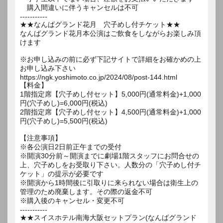
購入間違いに伴うキャンセルは不可
-----------
★★なんばグランド花月 穴子めし付チケット★★
なんばグランド花月本公演はご飲食をしながらお楽しみ頂
けます
※お申し込みの前に必ず下記サイトで詳細をお確かめの上
お申し込み下さい
https://ngk.yoshimoto.co.jp/2024/08/post-144.html
【料金】
1階指定席【穴子めし付セット】5,000円(通常料金)+1,000
円(穴子めし)=6,000円(税込)
2階指定席【穴子めし付セット】4,500円(通常料金)+1,000
円(穴子めし)=5,500円(税込)
【注意事項】
※各公演日2日前正午までの受付
※開演30分前～開演までに劇場1階スタッフにお問合せの
上、穴子めしをお受取り下さい。人数分の「穴子めし付チ
ケット」の提示が必要です
※開演から1時間後に引取りに来られない場合は衛生上の
管理のため廃棄します。その際の返金不可
※購入後のキャンセル・変更不可
-----------
★★スイスホテル南海大阪セットプラン(なんばグランド