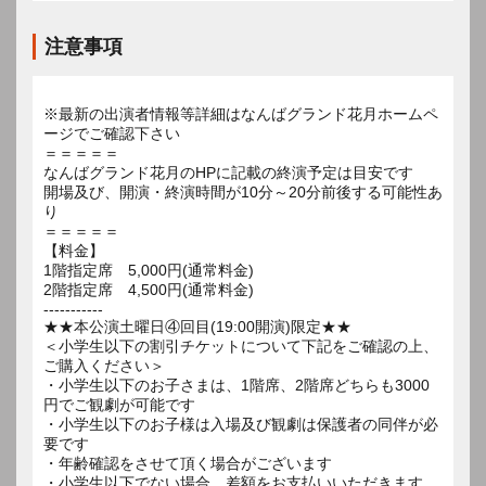
注意事項
※最新の出演者情報等詳細はなんばグランド花月ホームペ
ージでご確認下さい
＝＝＝＝＝
なんばグランド花月のHPに記載の終演予定は目安です
開場及び、開演・終演時間が10分～20分前後する可能性あ
り
＝＝＝＝＝
【料金】
1階指定席 5,000円(通常料金)
2階指定席 4,500円(通常料金)
-----------
★★本公演土曜日④回目(19:00開演)限定★★
＜小学生以下の割引チケットについて下記をご確認の上、
ご購入ください＞
・小学生以下のお子さまは、1階席、2階席どちらも3000
円でご観劇が可能です
・小学生以下のお子様は入場及び観劇は保護者の同伴が必
要です
・年齢確認をさせて頂く場合がございます
・小学生以下でない場合、差額をお支払いいただきます