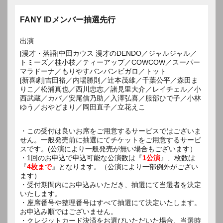
FANY IDメンバー抽選先行
出演
[漫才・落語]中田カウス 漫才のDENDO／ジャルジャル／
トミーズ／桂小枝／ティーアップ／COWCOW／スーパー
マラドーナ／もりやすバンバンビガロ／トット
[新喜劇]吉田裕／内場勝則／辻本茂雄／千葉公平／森田ま
りこ／松浦真也／西川忠志／諸見里大介／レイチェル／小
西武蔵／カバ／安尾信乃助／入澤弘喜／服部ひで子／小林
ゆう／おやどまり／岡田直子／立花えこ
・この受付は良いお席をご用意するサービスではございま
せん。一般発売前に抽選にてチケットをご用意するサービ
スです。(公演により一般発売が無い場合もございます）
・1回のお申込で申込可能な公演数は『
1公演
』、枚数は
『
4枚まで
』となります。（公演により一部例外がござい
ます）
・受付期間内にお申込みいただき、抽選にて当選者を決定
いたします。
・座席番号や整理番号はすべて抽選にて決定いたします。
お申込み順ではございません。
・クレジットカード決済をお選びいただいた場合、当選時