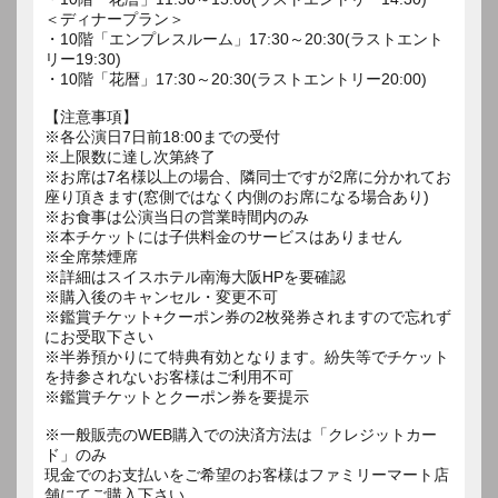
＜ディナープラン＞
・10階「エンプレスルーム」17:30～20:30(ラストエント
リー19:30)
・10階「花暦」17:30～20:30(ラストエントリー20:00)
【注意事項】
※各公演日7日前18:00までの受付
※上限数に達し次第終了
※お席は7名様以上の場合、隣同士ですが2席に分かれてお
座り頂きます(窓側ではなく内側のお席になる場合あり)
※お食事は公演当日の営業時間内のみ
※本チケットには子供料金のサービスはありません
※全席禁煙席
※詳細はスイスホテル南海大阪HPを要確認
※購入後のキャンセル・変更不可
※鑑賞チケット+クーポン券の2枚発券されますので忘れず
にお受取下さい
※半券預かりにて特典有効となります。紛失等でチケット
を持参されないお客様はご利用不可
※鑑賞チケットとクーポン券を要提示
※一般販売のWEB購入での決済方法は「クレジットカー
ド」のみ
現金でのお支払いをご希望のお客様はファミリーマート店
舗にてご購入下さい