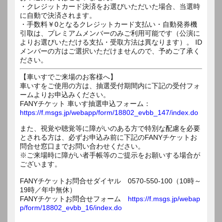
・クレジットカード決済をお選びいただいた場合、当選時
に自動で決済されます。
・手数料￥0となるクレジットカード支払い・自動発券機
引取は、プレミアムメンバーのみご利用可能です（公演に
よりお選びいただける支払・受取方法は異なります）。 ID
メンバーの方はご選択いただけませんので、予めご了承く
ださい。
【車いすでご来場のお客様へ】
車いすをご使用の方は、抽選受付期間内に下記の受付フォ
ームよりお申込みください。
FANYチケット 車いす抽選申込フォーム：
https://f.msgs.jp/webapp/form/18802_evbb_147/index.do
また、視覚や聴覚等に障がいのある方で特別な配慮を必要
とされる方は、必ずお申込み前に下記のFANYチケットお
問合せ窓口までお問い合わせください。
※ご来場時に障がい者手帳等のご提示をお願いする場合が
ございます。
FANYチケットお問合せダイヤル 0570-550-100（10時～
19時／年中無休）
FANYチケットお問合せフォーム
https://f.msgs.jp/webap
p/form/18802_evbb_16/index.do