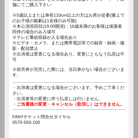
舗にてご購入下さい
※5歳以上または身長110cm以上の方はお席が必要(膝上で
のお子様の観劇は1名様のみ可能)
※本公演④回目(19:00開演)：16歳未満のお客様は保護者
同伴の場合のみ入場可
※テレビ番組収録が入る場合あり
※ビデオ・カメラ、または携帯電話等での録音・録画・撮
影・配信禁止
※出演者は変更になる場合あり。変更にともなう払戻は不
可
※前売券が完売した際には、当日券がない場合がございま
す。
・出演者は変更になる場合がございます。予めご了承くだ
さい。
・出演者等の変更に伴う払戻しは行いません。
・ご当選後の変更・キャンセル（取消し）はできません。
FANYチケット問合せダイヤル
0570-550-100