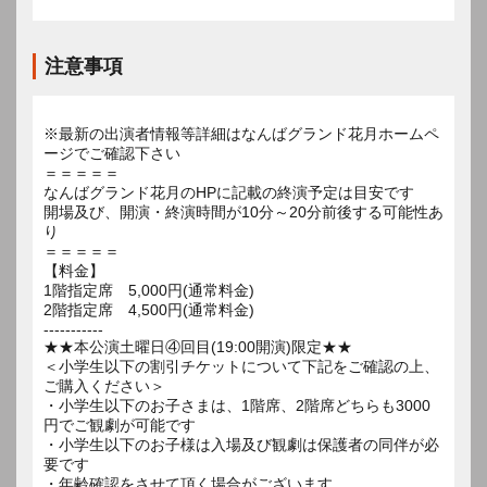
注意事項
※最新の出演者情報等詳細はなんばグランド花月ホームペ
ージでご確認下さい
＝＝＝＝＝
なんばグランド花月のHPに記載の終演予定は目安です
開場及び、開演・終演時間が10分～20分前後する可能性あ
り
＝＝＝＝＝
【料金】
1階指定席 5,000円(通常料金)
2階指定席 4,500円(通常料金)
-----------
★★本公演土曜日④回目(19:00開演)限定★★
＜小学生以下の割引チケットについて下記をご確認の上、
ご購入ください＞
・小学生以下のお子さまは、1階席、2階席どちらも3000
円でご観劇が可能です
・小学生以下のお子様は入場及び観劇は保護者の同伴が必
要です
・年齢確認をさせて頂く場合がございます