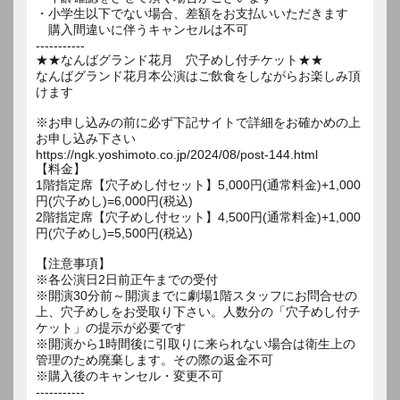
・小学生以下でない場合、差額をお支払いいただきます
購入間違いに伴うキャンセルは不可
-----------
★★なんばグランド花月 穴子めし付チケット★★
なんばグランド花月本公演はご飲食をしながらお楽しみ頂
けます
※お申し込みの前に必ず下記サイトで詳細をお確かめの上
お申し込み下さい
https://ngk.yoshimoto.co.jp/2024/08/post-144.html
【料金】
1階指定席【穴子めし付セット】5,000円(通常料金)+1,000
円(穴子めし)=6,000円(税込)
2階指定席【穴子めし付セット】4,500円(通常料金)+1,000
円(穴子めし)=5,500円(税込)
【注意事項】
※各公演日2日前正午までの受付
※開演30分前～開演までに劇場1階スタッフにお問合せの
上、穴子めしをお受取り下さい。人数分の「穴子めし付チ
ケット」の提示が必要です
※開演から1時間後に引取りに来られない場合は衛生上の
管理のため廃棄します。その際の返金不可
※購入後のキャンセル・変更不可
-----------