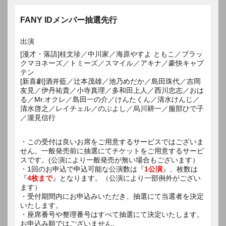
FANY IDメンバー抽選先行
出演
[漫才・落語]桂文珍／中川家／海原やすよ ともこ／ブラッ
クマヨネーズ／トミーズ／スマイル／アキナ／豪快キャプ
テン
[新喜劇]酒井藍／辻本茂雄／池乃めだか／島田珠代／吉岡
友見／伊丹祐貴／小寺真理／多和田上人／西川忠志／おは
る／Mr.オクレ／島田一の介／けんたくん／清水けんじ／
清水啓之／レイチェル／のぶよし／烏川耕一／服部ひで子
／瀧見信行
・この受付は良いお席をご用意するサービスではございま
せん。一般発売前に抽選にてチケットをご用意するサービ
スです。(公演により一般発売が無い場合もございます）
・1回のお申込で申込可能な公演数は『
1公演
』、枚数は
『
4枚まで
』となります。（公演により一部例外がござい
ます）
・受付期間内にお申込みいただき、抽選にて当選者を決定
いたします。
・座席番号や整理番号はすべて抽選にて決定いたします。
お申込み順ではございません。