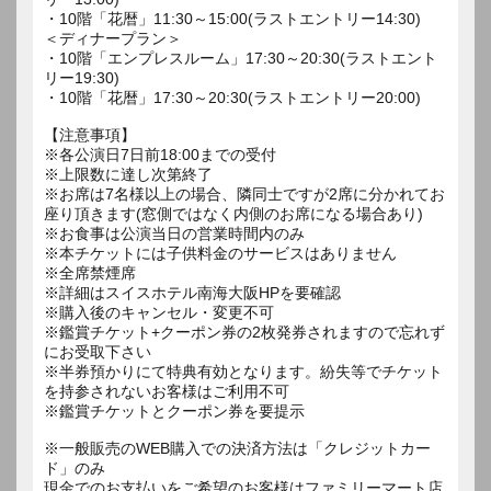
・10階「花暦」11:30～15:00(ラストエントリー14:30)
＜ディナープラン＞
・10階「エンプレスルーム」17:30～20:30(ラストエント
リー19:30)
・10階「花暦」17:30～20:30(ラストエントリー20:00)
【注意事項】
※各公演日7日前18:00までの受付
※上限数に達し次第終了
※お席は7名様以上の場合、隣同士ですが2席に分かれてお
座り頂きます(窓側ではなく内側のお席になる場合あり)
※お食事は公演当日の営業時間内のみ
※本チケットには子供料金のサービスはありません
※全席禁煙席
※詳細はスイスホテル南海大阪HPを要確認
※購入後のキャンセル・変更不可
※鑑賞チケット+クーポン券の2枚発券されますので忘れず
にお受取下さい
※半券預かりにて特典有効となります。紛失等でチケット
を持参されないお客様はご利用不可
※鑑賞チケットとクーポン券を要提示
※一般販売のWEB購入での決済方法は「クレジットカー
ド」のみ
現金でのお支払いをご希望のお客様はファミリーマート店