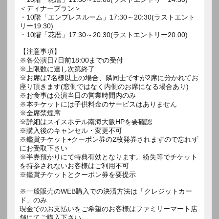
＜ディナープラン＞
・10階「エンプレスルーム」17:30～20:30(ラストエント
リー19:30)
・10階「花暦」17:30～20:30(ラストエントリー20:00)
【注意事項】
※各公演日7日前18:00までの受付
※上限数に達し次第終了
※お席は7名様以上の場合、隣同士ですが2席に分かれてお
座り頂きます(窓側ではなく内側のお席になる場合あり)
※お食事は公演当日の営業時間内のみ
※本チケットには子供料金のサービスはありません
※全席禁煙席
※詳細はスイスホテル南海大阪HPを要確認
※購入後のキャンセル・変更不可
※鑑賞チケット+クーポン券の2枚発券されますので忘れず
にお受取下さい
※半券預かりにて特典有効となります。紛失等でチケット
を持参されないお客様はご利用不可
※鑑賞チケットとクーポン券を要提示
※一般販売のWEB購入での決済方法は「クレジットカー
ド」のみ
現金でのお支払いをご希望のお客様はファミリーマート店
舗にてご購入下さい