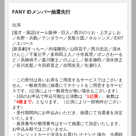
FANY IDメンバー抽選先行
出演
[漫才・落語]オール阪神・巨人／西川のりお・上方よしお
／矢野・兵動／テンダラー／見取り図／ネルソンズ／EXIT
／エバース
[新喜劇]すっちー／内場勝則／山田花子／西川忠志／清水
けんじ／千葉公平／多和田上人／小寺真理／ボンざわーる
ど／高橋靖子／森川隆士／のぶよし／新名徹郎／清水啓之
／谷川友梨／今別府直之／吉岡友見／生瀬行人
・この受付は良いお席をご用意するサービスではございま
せん。一般発売前に抽選にてチケットをご用意するサービ
スです。(公演により一般発売が無い場合もございます）
・1回のお申込で申込可能な公演数は『
1公演
』、枚数は
『
4枚まで
』となります。（公演により一部例外がござい
ます）
・受付期間内にお申込みいただき、抽選にて当選者を決定
いたします。
・座席番号や整理番号はすべて抽選にて決定いたします。
お申込み順ではございません。
・クレジットカード決済をお選びいただいた場合、当選時