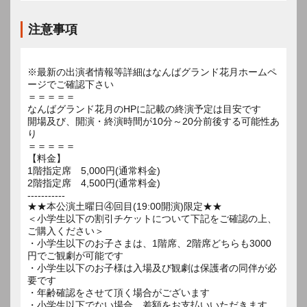
注意事項
※最新の出演者情報等詳細はなんばグランド花月ホームペ
ージでご確認下さい
＝＝＝＝＝
なんばグランド花月のHPに記載の終演予定は目安です
開場及び、開演・終演時間が10分～20分前後する可能性あ
り
＝＝＝＝＝
【料金】
1階指定席 5,000円(通常料金)
2階指定席 4,500円(通常料金)
-----------
★★本公演土曜日④回目(19:00開演)限定★★
＜小学生以下の割引チケットについて下記をご確認の上、
ご購入ください＞
・小学生以下のお子さまは、1階席、2階席どちらも3000
円でご観劇が可能です
・小学生以下のお子様は入場及び観劇は保護者の同伴が必
要です
・年齢確認をさせて頂く場合がございます
・小学生以下でない場合、差額をお支払いいただきます