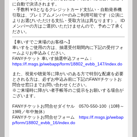
に自動で決済されます。
・手数料￥0となるクレジットカード支払い・自動発券機
引取は、プレミアムメンバーのみご利用可能です（公演に
よりお選びいただける支払・受取方法は異なります）。 ID
メンバーの方はご選択いただけませんので、予めご了承く
ださい。
【車いすでご来場のお客様へ】
車いすをご使用の方は、抽選受付期間内に下記の受付フォ
ームよりお申込みください。
FANYチケット 車いす抽選申込フォーム：
https://f.msgs.jp/webapp/form/18802_evbb_147/index.do
また、視覚や聴覚等に障がいのある方で特別な配慮を必要
とされる方は、必ずお申込み前に下記のFANYチケットお
問合せ窓口までお問い合わせください。
※ご来場時に障がい者手帳等のご提示をお願いする場合が
ございます。
FANYチケットお問合せダイヤル 0570-550-100（10時～
19時／年中無休）
FANYチケットお問合せフォーム
https://f.msgs.jp/webap
p/form/18802_evbb_16/index.do