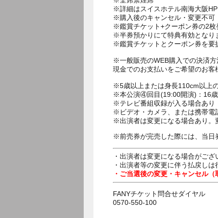
※全席禁煙席
※詳細はスイスホテル南海大阪H
※購入後のキャンセル・変更不可
※鑑賞チケット+クーポン券の2
※半券預かりにて特典有効となり
※鑑賞チケットとクーポン券を要
※一般販売のWEB購入での決済
現金でのお支払いをご希望のお客
※5歳以上または身長110cm以
※本公演④回目(19:00開演)：
※テレビ番組収録が入る場合あり
※ビデオ・カメラ、または携帯電
※出演者は変更になる場合あり。
※前売券が完売した際には、当日
・出演者は変更になる場合がござ
・出演者等の変更に伴う払戻しは
・ご当選後の変更・キャンセル（
FANYチケット問合せダイヤル
0570-550-100