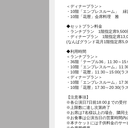
＜ディナープラン＞
・10階「エンプレスルーム」 緑
・10階「花暦」会席料理 雅
◆セットプラン料金
・ランチプラン 1階指定席9,500
・ディナープラン 1階指定席13,00
(なんばグランド花月1階指定席5,0
◆利用時間
＜ランチプラン＞
・36階「テーブル36」11:30～15:
・10階「エンプレスルーム」11:30～
・10階「花暦」11:30～15:00(ラ
＜ディナープラン＞
・10階「エンプレスルーム」17:30～
・10階「花暦」17:30～20:30(ラ
【注意事項】
※各公演日7日前18:00までの受付
※上限数に達し次第終了
※お席は7名様以上の場合、隣同士
※お食事は公演当日の営業時間内
※本チケットには子供料金のサー