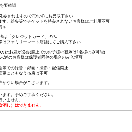
Pを要確認
枚発券されますので忘れずにお受取下さい
ます。紛失等でチケットを持参されないお客様はご利用不可
提示
方法は「クレジットカード」のみ
様はファミリーマート店舗にてご購入下さい
上の方はお席が必要(膝上でのお子様の観劇は1名様のみ可能)
16歳未満のお客様は保護者同伴の場合のみ入場可
話等での録音・録画・撮影・配信禁止
変更にともなう払戻は不可
券がない場合がございます。
います。予めご了承ください。
行いません。
取消し）はできません。