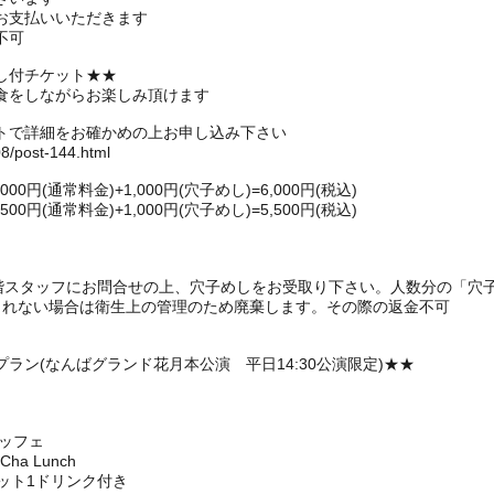
お支払いいただきます
不可
し付チケット★★
食をしながらお楽しみ頂けます
トで詳細をお確かめの上お申し込み下さい
08/post-144.html
円(通常料金)+1,000円(穴子めし)=6,000円(税込)
円(通常料金)+1,000円(穴子めし)=5,500円(税込)
1階スタッフにお問合せの上、穴子めしをお受取り下さい。人数分の「穴
られない場合は衛生上の管理のため廃棄します。その際の返金不可
ラン(なんばグランド花月本公演 平日14:30公演限定)★★
ュッフェ
a Lunch
ット1ドリンク付き