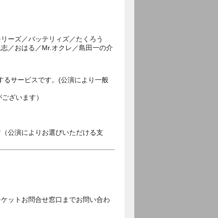
モリーズ／バッテリィズ／たくろう
志／おはる／Mr.オクレ／島田一の介
するサービスです。(公演により一般
がございます）
す（公演によりお選びいただける支
チケットお問合せ窓口までお問い合わ