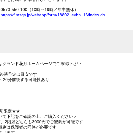
70-550-100（10時～19時／年中無休）
ム
https://f.msgs.jp/webapp/form/18802_evbb_16/index.do
ばグランド花月ホームページでご確認下さい
の終演予定は目安です
～20分前後する可能性あり
演)限定★★
いて下記をご確認の上、ご購入ください＞
、2階席どちらも3000円でご観劇が可能です
観劇は保護者の同伴が必要です
ざいます