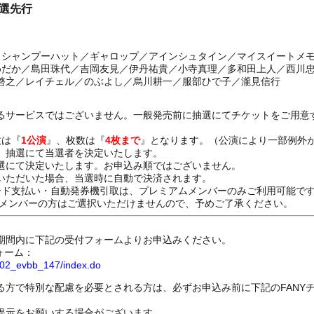
抽選先行
ち／シャンプーハット／ギャロップ／アインシュタイン／マイスイートメ
めだか／島田珠代／吉岡友見／伊丹祐貴／小寺真理／多和田上人／西川忠
啓之／レイチェル／のぶよし／烏川耕一／服部ひで子／瀧見信行
るサービスではございません。一般発売前に抽選にてチケットをご用意
数は『
1公演
』、枚数は『
4枚まで
』となります。（公演により一部例外
、抽選にて当選者を決定いたします。
選にて決定いたします。お申込み順ではございません。
いただいた場合、当選時に自動で決済されます。
ード支払い・自動発券機引取は、プレミアムメンバーのみご利用可能で
Dメンバーの方はご選択いただけませんので、予めご了承ください。
期間内に下記の受付フォームよりお申込みください。
ォーム：
8802_evbb_147/index.do
る方で特別な配慮を必要とされる方は、必ずお申込み前に下記のFANY
提示をお願いする場合がございます。