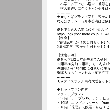
・小学生以下でない場合、差額を
購入間違いに伴うキャンセルは
-----------
★★なんばグランド花月 穴子め
なんばグランド花月本公演はご飲
※お申し込みの前に必ず下記サイ
https://ngk.yoshimoto.co.jp/2024/
【料金】
1階指定席【穴子めし付セット】5,000
2階指定席【穴子めし付セット】4,500
【注意事項】
※各公演日2日前正午までの受付
※開演30分前～開演までに劇場
※開演から1時間後に引取りに来
※購入後のキャンセル・変更不可
-----------
★★スイスホテル南海大阪セットプ
◆セットプラン内容
＜ランチプラン＞
・36階「テーブル36」ランチビ
・10階「エンプレスルーム」Yum Ch
・10階「花暦」天麩羅・お造りセ