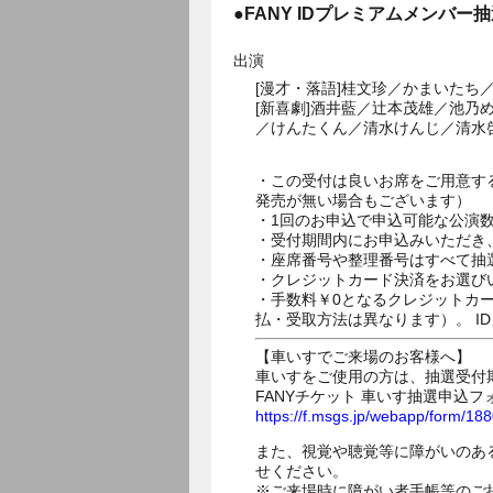
●FANY IDプレミアムメンバー
出演
[漫才・落語]桂文珍／かまいた
[新喜劇]酒井藍／辻本茂雄／池乃
／けんたくん／清水けんじ／清水
・この受付は良いお席をご用意す
発売が無い場合もございます）
・1回のお申込で申込可能な公演
・受付期間内にお申込みいただき
・座席番号や整理番号はすべて抽
・クレジットカード決済をお選び
・手数料￥0となるクレジットカ
払・受取方法は異なります）。 I
【車いすでご来場のお客様へ】
車いすをご使用の方は、抽選受付
FANYチケット 車いす抽選申込フ
https://f.msgs.jp/webapp/form/1
また、視覚や聴覚等に障がいのあ
せください。
※ご来場時に障がい者手帳等のご