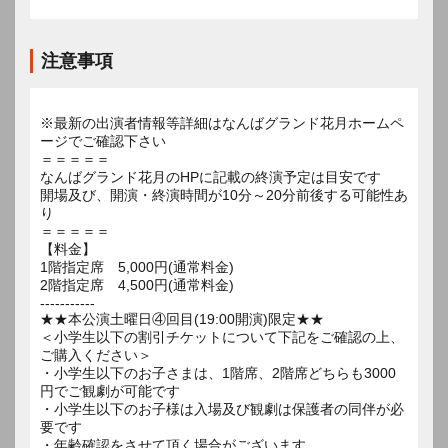
注意事項
※最新の出演者情報等詳細はなんばグランド花月ホームペ
ージでご確認下さい
＝＝＝＝＝
なんばグランド花月のHPに記載の終演予定は目安です
開場及び、開演・終演時間が10分～20分前後する可能性あ
り
＝＝＝＝＝
【料金】
1階指定席 5,000円(通常料金)
2階指定席 4,500円(通常料金)
-----------
★★本公演土曜日④回目(19:00開演)限定★★
＜小学生以下の割引チケットについて下記をご確認の上、
ご購入ください＞
・小学生以下のお子さまは、1階席、2階席どちらも3000
円でご観劇が可能です
・小学生以下のお子様は入場及び観劇は保護者の同伴が必
要です
・年齢確認をさせて頂く場合がございます