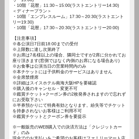
・10階「花暦」11:30～15:00(ラストエントリー14:30)
＜ディナープラン＞
・10階「エンプレスルーム」17:30～20:30(ラストエント
リー19:30)
・10階「花暦」17:30～20:30(ラストエントリー20:00)
【注意事項】
※各公演日7日前18:00までの受付
※上限数に達し次第終了
※お席は7名様以上の場合、隣同士ですが2席に分かれてお
座り頂きます(窓側ではなく内側のお席になる場合あり)
※お食事は公演当日の営業時間内のみ
※本チケットには子供料金のサービスはありません
※全席禁煙席
※詳細はスイスホテル南海大阪HPを要確認
※購入後のキャンセル・変更不可
※鑑賞チケット+クーポン券の2枚発券されますので忘れず
にお受取下さい
※半券預かりにて特典有効となります。紛失等でチケット
を持参されないお客様はご利用不可
※鑑賞チケットとクーポン券を要提示
※一般販売のWEB購入での決済方法は「クレジットカー
ド」のみ
現金でのお支払いをご希望のお客様はファミリーマート店