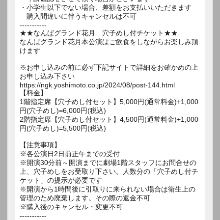
・小学生以下でない場合、差額をお支払いいただきます
購入間違いに伴うキャンセルは不可
-----------
★★なんばグランド花月 穴子めし付チケット★★
なんばグランド花月本公演はご飲食をしながらお楽しみ頂
けます
※お申し込みの前に必ず下記サイトで詳細をお確かめの上
お申し込み下さい
https://ngk.yoshimoto.co.jp/2024/08/post-144.html
【料金】
1階指定席【穴子めし付セット】5,000円(通常料金)+1,000
円(穴子めし)=6,000円(税込)
2階指定席【穴子めし付セット】4,500円(通常料金)+1,000
円(穴子めし)=5,500円(税込)
【注意事項】
※各公演日2日前正午までの受付
※開演30分前～開演までに劇場1階スタッフにお問合せの
上、穴子めしをお受取り下さい。人数分の「穴子めし付チ
ケット」の提示が必要です
※開演から1時間後に引取りに来られない場合は衛生上の
管理のため廃棄します。その際の返金不可
※購入後のキャンセル・変更不可
-----------