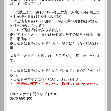
舗にてご購入下さい
※5歳以上または身長110cm以上の方はお席が必要(膝上で
のお子様の観劇は1名様のみ可能)
※本公演④回目(19:00開演)：16歳未満のお客様は保護者
同伴の場合のみ入場可
※テレビ番組収録が入る場合あり
※ビデオ・カメラ、または携帯電話等での録音・録画・撮
影・配信禁止
※出演者は変更になる場合あり。変更にともなう払戻は不
可
※前売券が完売した際には、当日券がない場合がございま
す。
・出演者は変更になる場合がございます。予めご了承くだ
さい。
・出演者等の変更に伴う払戻しは行いません。
・ご当選後の変更・キャンセル（取消し）はできません。
FANYチケット問合せダイヤル
0570-550-100