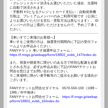
・クレジットカード決済をお選びいただいた場合、当選時
に自動で決済されます。
・手数料￥0となるクレジットカード支払い・自動発券機
引取は、プレミアムメンバーのみご利用可能です（公演に
よりお選びいただける支払・受取方法は異なります）。 ID
メンバーの方はご選択いただけませんので、予めご了承く
ださい。
【車いすでご来場のお客様へ】
車いすをご使用の方は、抽選受付期間内に下記の受付フォ
ームよりお申込みください。
FANYチケット 車いす抽選申込フォーム：
https://f.msgs.jp/webapp/form/18802_evbb_147/index.do
また、視覚や聴覚等に障がいのある方で特別な配慮を必要
とされる方は、必ずお申込み前に下記のFANYチケットお
問合せ窓口までお問い合わせください。
※ご来場時に障がい者手帳等のご提示をお願いする場合が
ございます。
FANYチケットお問合せダイヤル 0570-550-100（10時～
19時／年中無休）
FANYチケットお問合せフォーム
https://f.msgs.jp/webap
p/form/18802_evbb_16/index.do