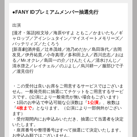
●FANY IDプレミアムメンバー抽選先行
出演
[漫才・落語]桂文珍／海原やすよ ともこ／かまいたち／ギ
ャロップ／アインシュタイン／マイスイートメモリーズ／
バッテリィズ／たくろう
[新喜劇]酒井藍／辻本茂雄／池乃めだか／島田珠代／吉岡
友見／伊丹祐貴／小寺真理／多和田上人／西川忠志／おは
る／Mr.オクレ／島田一の介／けんたくん／清水けんじ／
清水啓之／レイチェル／のぶよし／烏川耕一／服部ひで子
／瀧見信行
・この受付は良いお席をご用意するサービスではございま
せん。一般発売前に抽選にてチケットをご用意するサービ
スです。(公演により一般発売が無い場合もございます）
・1回のお申込で申込可能な公演数は『
1公演
』、枚数は
『
4枚まで
』となります。（公演により一部例外がござい
ます）
・受付期間内にお申込みいただき、抽選にて当選者を決定
いたします。
・座席番号や整理番号はすべて抽選にて決定いたします。
お申込み順ではございません。