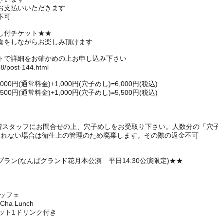
お支払いいただきます
不可
し付チケット★★
食をしながらお楽しみ頂けます
トで詳細をお確かめの上お申し込み下さい
08/post-144.html
円(通常料金)+1,000円(穴子めし)=6,000円(税込)
円(通常料金)+1,000円(穴子めし)=5,500円(税込)
1階スタッフにお問合せの上、穴子めしをお受取り下さい。人数分の「穴
られない場合は衛生上の管理のため廃棄します。その際の返金不可
ラン(なんばグランド花月本公演 平日14:30公演限定)★★
ュッフェ
a Lunch
ット1ドリンク付き