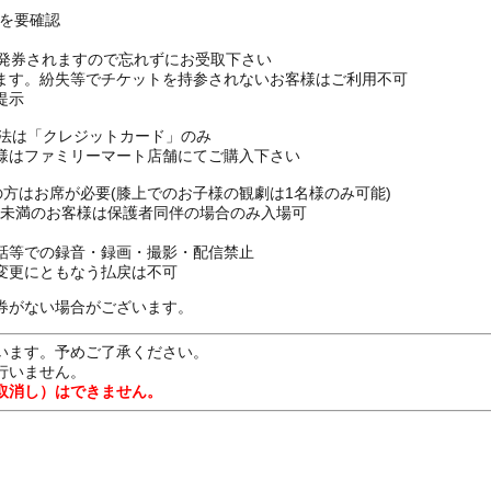
Pを要確認
枚発券されますので忘れずにお受取下さい
ます。紛失等でチケットを持参されないお客様はご利用不可
提示
方法は「クレジットカード」のみ
様はファミリーマート店舗にてご購入下さい
上の方はお席が必要(膝上でのお子様の観劇は1名様のみ可能)
16歳未満のお客様は保護者同伴の場合のみ入場可
話等での録音・録画・撮影・配信禁止
変更にともなう払戻は不可
券がない場合がございます。
います。予めご了承ください。
行いません。
取消し）はできません。