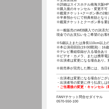
※全席禁煙席
※詳細はスイスホテル南海大阪H
※購入後のキャンセル・変更不可
※鑑賞チケット+クーポン券の2
※半券預かりにて特典有効となり
※鑑賞チケットとクーポン券を要
※一般販売のWEB購入での決済
現金でのお支払いをご希望のお客
※5歳以上または身長110cm以
※本公演④回目(19:00開演)：
※テレビ番組収録が入る場合あり
※ビデオ・カメラ、または携帯電
※出演者は変更になる場合あり。
※前売券が完売した際には、当日
・出演者は変更になる場合がござ
・出演者等の変更に伴う払戻しは
・ご当選後の変更・キャンセル（
FANYチケット問合せダイヤル
0570-550-100