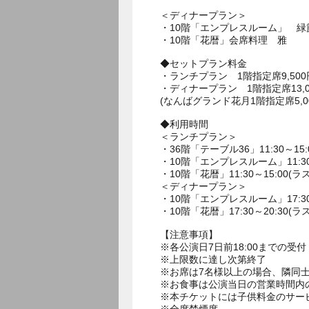
＜ディナープラン＞
・10階「エンプレスルーム」 緑
・10階「花暦」会席料理 雅
◆セットプラン料金
・ランチプラン 1階指定席9,500
・ディナープラン 1階指定席13,00
(なんばグランド花月1階指定席5,0
◆利用時間
＜ランチプラン＞
・36階「テーブル36」11:30～15:
・10階「エンプレスルーム」11:30～
・10階「花暦」11:30～15:00(ラ
＜ディナープラン＞
・10階「エンプレスルーム」17:30～
・10階「花暦」17:30～20:30(ラ
【注意事項】
※各公演日7日前18:00までの受付
※上限数に達し次第終了
※お席は7名様以上の場合、隣同士
※お食事は公演当日の営業時間内
※本チケットには子供料金のサー