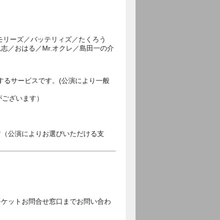
モリーズ／バッテリィズ／たくろう
志／おはる／Mr.オクレ／島田一の介
するサービスです。(公演により一般
がございます）
す（公演によりお選びいただける支
チケットお問合せ窓口までお問い合わ