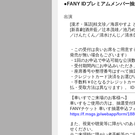
●FANY IDプレミアムメンバー
出演
[漫才・落語]桂文珍／海原やす
[新喜劇]酒井藍／辻本茂雄／池乃
／けんたくん／清水けんじ／清水
・この受付は良いお席をご用意す
発売が無い場合もございます）
・1回のお申込で申込可能な公演
・受付期間内にお申込みいただき
・座席番号や整理番号はすべて抽
・クレジットカード決済をお選び
・手数料￥0となるクレジットカ
払・受取方法は異なります）。 I
【車いすでご来場のお客様へ】
車いすをご使用の方は、抽選受付
FANYチケット 車いす抽選申込フ
https://f.msgs.jp/webapp/form/1
また、視覚や聴覚等に障がいのあ
せください。
※ご来場時に障がい者手帳等のご