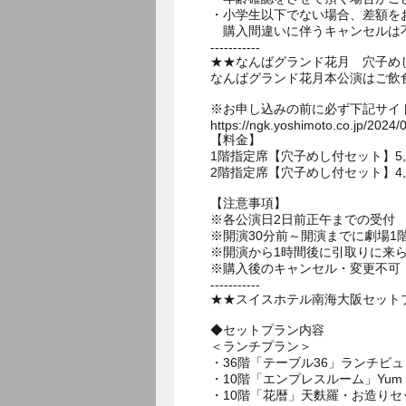
・小学生以下でない場合、差額を
購入間違いに伴うキャンセルは
-----------
★★なんばグランド花月 穴子め
なんばグランド花月本公演はご飲
※お申し込みの前に必ず下記サイ
https://ngk.yoshimoto.co.jp/2024/
【料金】
1階指定席【穴子めし付セット】5,000
2階指定席【穴子めし付セット】4,500
【注意事項】
※各公演日2日前正午までの受付
※開演30分前～開演までに劇場
※開演から1時間後に引取りに来
※購入後のキャンセル・変更不可
-----------
★★スイスホテル南海大阪セットプ
◆セットプラン内容
＜ランチプラン＞
・36階「テーブル36」ランチビ
・10階「エンプレスルーム」Yum Ch
・10階「花暦」天麩羅・お造りセ