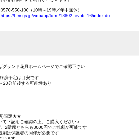
70-550-100（10時～19時／年中無休）
ム
https://f.msgs.jp/webapp/form/18802_evbb_16/index.do
ばグランド花月ホームページでご確認下さい
の終演予定は目安です
～20分前後する可能性あり
演)限定★★
いて下記をご確認の上、ご購入ください＞
、2階席どちらも3000円でご観劇が可能です
観劇は保護者の同伴が必要です
ざいます