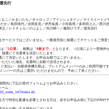
抽選先行
よ ともこ／かまいたち／ギャロップ／アインシュタイン／マイスイートメ
めだか／島田珠代／吉岡友見／伊丹祐貴／小寺真理／多和田上人／西川忠
啓之／レイチェル／のぶよし／烏川耕一／服部ひで子／瀧見信行
るサービスではございません。一般発売前に抽選にてチケットをご用意
数は『
1公演
』、枚数は『
4枚まで
』となります。（公演により一部例外
、抽選にて当選者を決定いたします。
選にて決定いたします。お申込み順ではございません。
いただいた場合、当選時に自動で決済されます。
ード支払い・自動発券機引取は、プレミアムメンバーのみご利用可能で
Dメンバーの方はご選択いただけませんので、予めご了承ください。
期間内に下記の受付フォームよりお申込みください。
ォーム：
8802_evbb_147/index.do
る方で特別な配慮を必要とされる方は、必ずお申込み前に下記のFANY
提示をお願いする場合がございます。