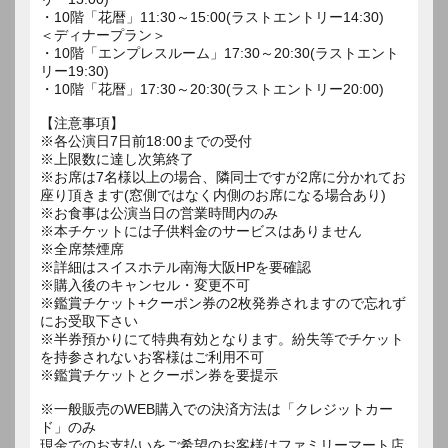
・10階「花暦」11:30～15:00(ラストエントリー14:30)
＜ディナープラン＞
・10階「エンプレスルーム」17:30～20:30(ラストエント
リー19:30)
・10階「花暦」17:30～20:30(ラストエントリー20:00)
【注意事項】
※各公演日7日前18:00までの受付
※上限数に達し次第終了
※お席は7名様以上の場合、隣同士ですが2席に分かれてお
座り頂きます(窓側ではなく内側のお席になる場合あり)
※お食事は公演当日の営業時間内のみ
※本チケットには子供料金のサービスはありません
※全席禁煙席
※詳細はスイスホテル南海大阪HPを要確認
※購入後のキャンセル・変更不可
※鑑賞チケット+クーポン券の2枚発券されますので忘れず
にお受取下さい
※半券預かりにて特典有効となります。紛失等でチケット
を持参されないお客様はご利用不可
※鑑賞チケットとクーポン券を要提示
※一般販売のWEB購入での決済方法は「クレジットカー
ド」のみ
現金でのお支払いをご希望のお客様はファミリーマート店