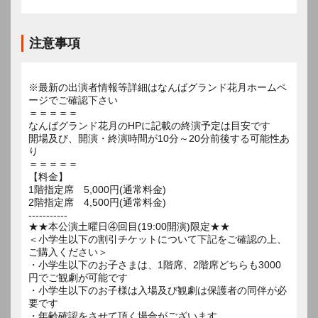
注意事項
※最新の出演者情報等詳細はなんばグランド花月ホームペ
ージでご確認下さい
＝＝＝＝＝
なんばグランド花月のHPに記載の終演予定は目安です
開場及び、開演・終演時間が10分～20分前後する可能性あ
り
＝＝＝＝＝
【料金】
1階指定席 5,000円(通常料金)
2階指定席 4,500円(通常料金)
-----------
★★本公演土曜日④回目(19:00開演)限定★★
＜小学生以下の割引チケットについて下記をご確認の上、
ご購入ください＞
・小学生以下のお子さまは、1階席、2階席どちらも3000
円でご観劇が可能です
・小学生以下のお子様は入場及び観劇は保護者の同伴が必
要です
・年齢確認をさせて頂く場合がございます