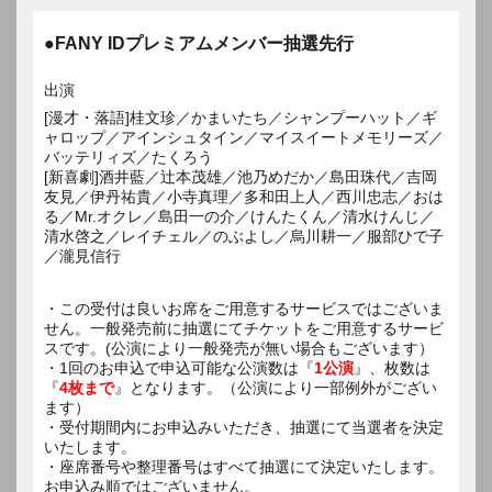
●FANY IDプレミアムメンバー抽選先行
出演
[漫才・落語]桂文珍／かまいたち／シャンプーハット／ギ
ャロップ／アインシュタイン／マイスイートメモリーズ／
バッテリィズ／たくろう
[新喜劇]酒井藍／辻本茂雄／池乃めだか／島田珠代／吉岡
友見／伊丹祐貴／小寺真理／多和田上人／西川忠志／おは
る／Mr.オクレ／島田一の介／けんたくん／清水けんじ／
清水啓之／レイチェル／のぶよし／烏川耕一／服部ひで子
／瀧見信行
・この受付は良いお席をご用意するサービスではございま
せん。一般発売前に抽選にてチケットをご用意するサービ
スです。(公演により一般発売が無い場合もございます）
・1回のお申込で申込可能な公演数は『
1公演
』、枚数は
『
4枚まで
』となります。（公演により一部例外がござい
ます）
・受付期間内にお申込みいただき、抽選にて当選者を決定
いたします。
・座席番号や整理番号はすべて抽選にて決定いたします。
お申込み順ではございません。