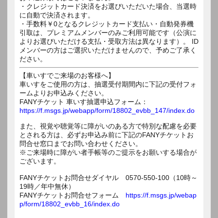
・クレジットカード決済をお選びいただいた場合、当選時
に自動で決済されます。
・手数料￥0となるクレジットカード支払い・自動発券機
引取は、プレミアムメンバーのみご利用可能です（公演に
よりお選びいただける支払・受取方法は異なります）。 ID
メンバーの方はご選択いただけませんので、予めご了承く
ださい。
【車いすでご来場のお客様へ】
車いすをご使用の方は、抽選受付期間内に下記の受付フォ
ームよりお申込みください。
FANYチケット 車いす抽選申込フォーム：
https://f.msgs.jp/webapp/form/18802_evbb_147/index.do
また、視覚や聴覚等に障がいのある方で特別な配慮を必要
とされる方は、必ずお申込み前に下記のFANYチケットお
問合せ窓口までお問い合わせください。
※ご来場時に障がい者手帳等のご提示をお願いする場合が
ございます。
FANYチケットお問合せダイヤル 0570-550-100（10時～
19時／年中無休）
FANYチケットお問合せフォーム
https://f.msgs.jp/webap
p/form/18802_evbb_16/index.do