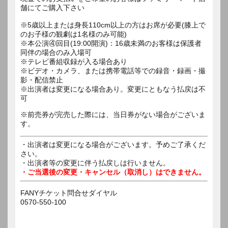
舗にてご購入下さい
※5歳以上または身長110cm以上の方はお席が必要(膝上で
のお子様の観劇は1名様のみ可能)
※本公演④回目(19:00開演)：16歳未満のお客様は保護者
同伴の場合のみ入場可
※テレビ番組収録が入る場合あり
※ビデオ・カメラ、または携帯電話等での録音・録画・撮
影・配信禁止
※出演者は変更になる場合あり。変更にともなう払戻は不
可
※前売券が完売した際には、当日券がない場合がございま
す。
・出演者は変更になる場合がございます。予めご了承くだ
さい。
・出演者等の変更に伴う払戻しは行いません。
・ご当選後の変更・キャンセル（取消し）はできません。
FANYチケット問合せダイヤル
0570-550-100