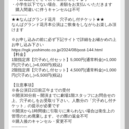
・小学生以下でない場合、差額をお支払いいただきます
購入間違いに伴うキャンセルは不可
-----------
★★なんばグランド花月 穴子めし付チケット★★
なんばグランド花月本公演はご飲食をしながらお楽しみ頂
けます
※お申し込みの前に必ず下記サイトで詳細をお確かめの上
お申し込み下さい
https://ngk.yoshimoto.co.jp/2024/08/post-144.html
【料金】
1階指定席【穴子めし付セット】5,000円(通常料金)+1,000
円(穴子めし)=6,000円(税込)
2階指定席【穴子めし付セット】4,500円(通常料金)+1,000
円(穴子めし)=5,500円(税込)
【注意事項】
※各公演日2日前正午までの受付
※開演30分前～開演までに劇場1階スタッフにお問合せの
上、穴子めしをお受取り下さい。人数分の「穴子めし付チ
ケット」の提示が必要です
※開演から1時間後に引取りに来られない場合は衛生上の
管理のため廃棄します。その際の返金不可
※購入後のキャンセル・変更不可
-----------