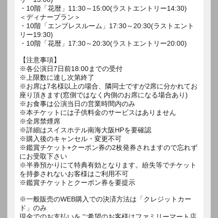
・10階「花暦」11:30～15:00(ラストエントリー14:30)
＜ディナープラン＞
・10階「エンプレスルーム」17:30～20:30(ラストエント
リー19:30)
・10階「花暦」17:30～20:30(ラストエントリー20:00)
【注意事項】
※各公演日7日前18:00までの受付
※上限数に達し次第終了
※お席は7名様以上の場合、隣同士ですが2席に分かれてお
座り頂きます(窓側ではなく内側のお席になる場合あり)
※お食事は公演当日の営業時間内のみ
※本チケットには子供料金のサービスはありません
※全席禁煙席
※詳細はスイスホテル南海大阪HPを要確認
※購入後のキャンセル・変更不可
※鑑賞チケット+クーポン券の2枚発券されますので忘れず
にお受取下さい
※半券預かりにて特典有効となります。紛失等でチケット
を持参されないお客様はご利用不可
※鑑賞チケットとクーポン券を要提示
※一般販売のWEB購入での決済方法は「クレジットカー
ド」のみ
現金でのお支払いをご希望のお客様はファミリーマート店