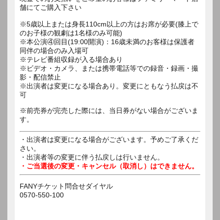
舗にてご購入下さい
※5歳以上または身長110cm以上の方はお席が必要(膝上で
のお子様の観劇は1名様のみ可能)
※本公演④回目(19:00開演)：16歳未満のお客様は保護者
同伴の場合のみ入場可
※テレビ番組収録が入る場合あり
※ビデオ・カメラ、または携帯電話等での録音・録画・撮
影・配信禁止
※出演者は変更になる場合あり。変更にともなう払戻は不
可
※前売券が完売した際には、当日券がない場合がございま
す。
・出演者は変更になる場合がございます。予めご了承くだ
さい。
・出演者等の変更に伴う払戻しは行いません。
・ご当選後の変更・キャンセル（取消し）はできません。
FANYチケット問合せダイヤル
0570-550-100