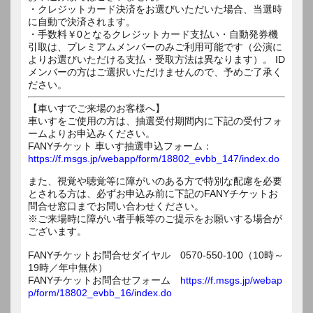
・クレジットカード決済をお選びいただいた場合、当選時
に自動で決済されます。
・手数料￥0となるクレジットカード支払い・自動発券機
引取は、プレミアムメンバーのみご利用可能です（公演に
よりお選びいただける支払・受取方法は異なります）。 ID
メンバーの方はご選択いただけませんので、予めご了承く
ださい。
【車いすでご来場のお客様へ】
車いすをご使用の方は、抽選受付期間内に下記の受付フォ
ームよりお申込みください。
FANYチケット 車いす抽選申込フォーム：
https://f.msgs.jp/webapp/form/18802_evbb_147/index.do
また、視覚や聴覚等に障がいのある方で特別な配慮を必要
とされる方は、必ずお申込み前に下記のFANYチケットお
問合せ窓口までお問い合わせください。
※ご来場時に障がい者手帳等のご提示をお願いする場合が
ございます。
FANYチケットお問合せダイヤル 0570-550-100（10時～
19時／年中無休）
FANYチケットお問合せフォーム
https://f.msgs.jp/webap
p/form/18802_evbb_16/index.do