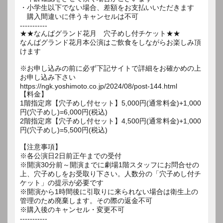
・小学生以下でない場合、差額をお支払いいただきます
購入間違いに伴うキャンセルは不可
-----------
★★なんばグランド花月 穴子めし付チケット★★
なんばグランド花月本公演はご飲食をしながらお楽しみ頂
けます
※お申し込みの前に必ず下記サイトで詳細をお確かめの上
お申し込み下さい
https://ngk.yoshimoto.co.jp/2024/08/post-144.html
【料金】
1階指定席【穴子めし付セット】5,000円(通常料金)+1,000
円(穴子めし)=6,000円(税込)
2階指定席【穴子めし付セット】4,500円(通常料金)+1,000
円(穴子めし)=5,500円(税込)
【注意事項】
※各公演日2日前正午までの受付
※開演30分前～開演までに劇場1階スタッフにお問合せの
上、穴子めしをお受取り下さい。人数分の「穴子めし付チ
ケット」の提示が必要です
※開演から1時間後に引取りに来られない場合は衛生上の
管理のため廃棄します。その際の返金不可
※購入後のキャンセル・変更不可
-----------