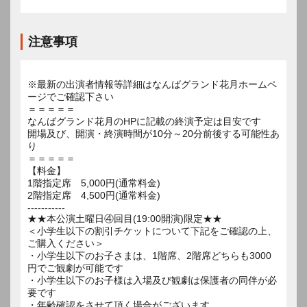
注意事項
※最新の出演者情報等詳細はなんばグランド花月ホームペ
ージでご確認下さい
＝＝＝＝＝
なんばグランド花月のHPに記載の終演予定は目安です
開場及び、開演・終演時間が10分～20分前後する可能性あ
り
＝＝＝＝＝
【料金】
1階指定席 5,000円(通常料金)
2階指定席 4,500円(通常料金)
-----------
★★本公演土曜日④回目(19:00開演)限定★★
＜小学生以下の割引チケットについて下記をご確認の上、
ご購入ください＞
・小学生以下のお子さまは、1階席、2階席どちらも3000
円でご観劇が可能です
・小学生以下のお子様は入場及び観劇は保護者の同伴が必
要です
・年齢確認をさせて頂く場合がございます