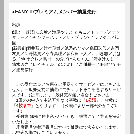
●FANY IDプレミアムメンバー抽選先行
出演
[漫才・落語]桂文珍／海原やすよ ともこ／トミーズ／テン
ダラー／シャンプーハット／ザ・プラン9／ラフ次元／祇
園
[新喜劇]酒井藍／辻本茂雄／池乃めだか／島田珠代／吉岡
友見／伊丹祐貴／小寺真理／多和田上人／西川忠志／おは
る／Mr.オクレ／島田一の介／けんたくん／清水けんじ／
清水啓之／レイチェル／のぶよし／烏川耕一／服部ひで子
／瀧見信行
・この受付は良いお席をご用意するサービスではございま
せん。一般発売前に抽選にてチケットをご用意するサービ
スです。(公演により一般発売が無い場合もございます）
・1回のお申込で申込可能な公演数は『
1公演
』、枚数は
『
4枚まで
』となります。（公演により一部例外がござい
ます）
・受付期間内にお申込みいただき、抽選にて当選者を決定
いたします。
・座席番号や整理番号はすべて抽選にて決定いたします。
お申込み順ではございません。