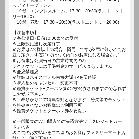
＜ディナープラン＞
・10階「エンプレスルーム」17:30～20:30(ラストエント
リー19:30)
・10階「花暦」17:30～20:30(ラストエントリー20:00)
【注意事項】
※各公演日7日前18:00までの受付
※上限数に達し次第終了
※お席は7名様以上の場合、隣同士ですが2席に分かれてお
座り頂きます(窓側ではなく内側のお席になる場合あり)
※お食事は公演当日の営業時間内のみ
※本チケットには子供料金のサービスはありません
※全席禁煙席
※詳細はスイスホテル南海大阪HPを要確認
※購入後のキャンセル・変更不可
※鑑賞チケット+クーポン券の2枚発券されますので忘れず
にお受取下さい
※半券預かりにて特典有効となります。紛失等でチケット
を持参されないお客様はご利用不可
※鑑賞チケットとクーポン券を要提示
※一般販売のWEB購入での決済方法は「クレジットカー
ド」のみ
現金でのお支払いをご希望のお客様はファミリーマート店
舗にてご購入下さい