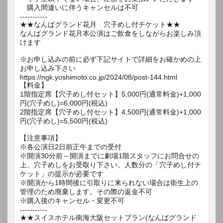
購入間違いに伴うキャンセルは不可
-----------
★★なんばグランド花月 穴子めし付チケット★★
なんばグランド花月本公演はご飲食をしながらお楽しみ頂
けます
※お申し込みの前に必ず下記サイトで詳細をお確かめの上
お申し込み下さい
https://ngk.yoshimoto.co.jp/2024/08/post-144.html
【料金】
1階指定席【穴子めし付セット】5,000円(通常料金)+1,000
円(穴子めし)=6,000円(税込)
2階指定席【穴子めし付セット】4,500円(通常料金)+1,000
円(穴子めし)=5,500円(税込)
【注意事項】
※各公演日2日前正午までの受付
※開演30分前～開演までに劇場1階スタッフにお問合せの
上、穴子めしをお受取り下さい。人数分の「穴子めし付チ
ケット」の提示が必要です
※開演から1時間後に引取りに来られない場合は衛生上の
管理のため廃棄します。その際の返金不可
※購入後のキャンセル・変更不可
-----------
★★スイスホテル南海大阪セットプラン(なんばグランド