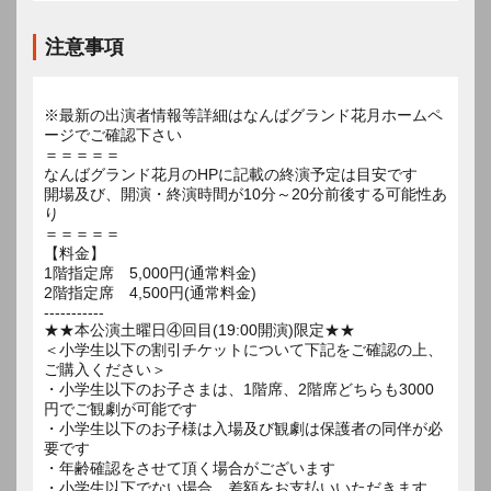
注意事項
※最新の出演者情報等詳細はなんばグランド花月ホームペ
ージでご確認下さい
＝＝＝＝＝
なんばグランド花月のHPに記載の終演予定は目安です
開場及び、開演・終演時間が10分～20分前後する可能性あ
り
＝＝＝＝＝
【料金】
1階指定席 5,000円(通常料金)
2階指定席 4,500円(通常料金)
-----------
★★本公演土曜日④回目(19:00開演)限定★★
＜小学生以下の割引チケットについて下記をご確認の上、
ご購入ください＞
・小学生以下のお子さまは、1階席、2階席どちらも3000
円でご観劇が可能です
・小学生以下のお子様は入場及び観劇は保護者の同伴が必
要です
・年齢確認をさせて頂く場合がございます
・小学生以下でない場合、差額をお支払いいただきます