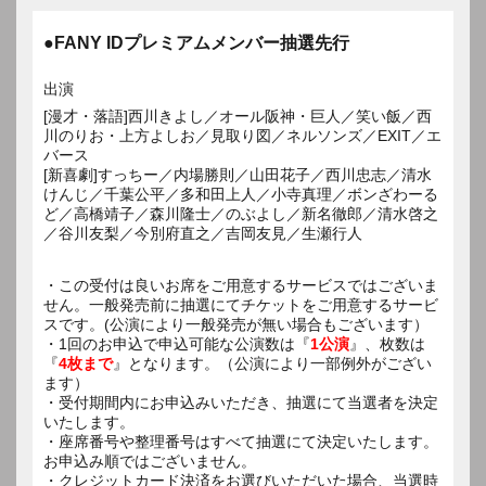
●FANY IDプレミアムメンバー抽選先行
出演
[漫才・落語]西川きよし／オール阪神・巨人／笑い飯／西
川のりお・上方よしお／見取り図／ネルソンズ／EXIT／エ
バース
[新喜劇]すっちー／内場勝則／山田花子／西川忠志／清水
けんじ／千葉公平／多和田上人／小寺真理／ボンざわーる
ど／高橋靖子／森川隆士／のぶよし／新名徹郎／清水啓之
／谷川友梨／今別府直之／吉岡友見／生瀬行人
・この受付は良いお席をご用意するサービスではございま
せん。一般発売前に抽選にてチケットをご用意するサービ
スです。(公演により一般発売が無い場合もございます）
・1回のお申込で申込可能な公演数は『
1公演
』、枚数は
『
4枚まで
』となります。（公演により一部例外がござい
ます）
・受付期間内にお申込みいただき、抽選にて当選者を決定
いたします。
・座席番号や整理番号はすべて抽選にて決定いたします。
お申込み順ではございません。
・クレジットカード決済をお選びいただいた場合、当選時