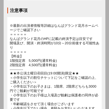
注意事項
※最新の出演者情報等詳細はなんばグランド花月ホームペ
ージでご確認下さい
＝＝＝＝＝
なんばグランド花月のHPに記載の終演予定は目安です
開場及び、開演・終演時間が10分～20分前後する可能性あ
り
＝＝＝＝＝
【料金】
1階指定席 5,000円(通常料金)
2階指定席 4,500円(通常料金)
-----------
★★本公演土曜日④回目(19:00開演)限定★★
＜小学生以下の割引チケットについて下記をご確認の上、
ご購入ください＞
・小学生以下のお子さまは、1階席、2階席どちらも3000
円でご観劇が可能です
・小学生以下のお子様は入場及び観劇は保護者の同伴が必
要です
・年齢確認をさせて頂く場合がございます
・小学生以下でない場合、差額をお支払いいただきます