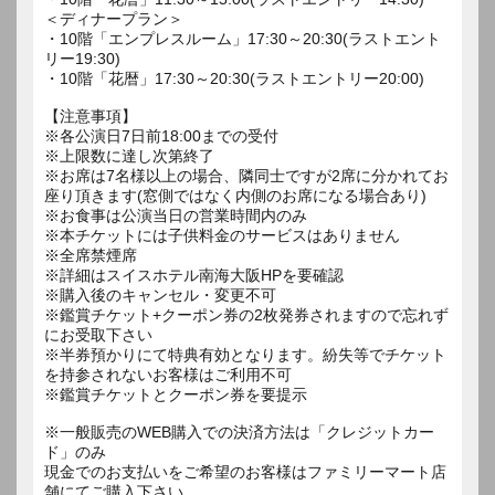
＜ディナープラン＞
・10階「エンプレスルーム」17:30～20:30(ラストエント
リー19:30)
・10階「花暦」17:30～20:30(ラストエントリー20:00)
【注意事項】
※各公演日7日前18:00までの受付
※上限数に達し次第終了
※お席は7名様以上の場合、隣同士ですが2席に分かれてお
座り頂きます(窓側ではなく内側のお席になる場合あり)
※お食事は公演当日の営業時間内のみ
※本チケットには子供料金のサービスはありません
※全席禁煙席
※詳細はスイスホテル南海大阪HPを要確認
※購入後のキャンセル・変更不可
※鑑賞チケット+クーポン券の2枚発券されますので忘れず
にお受取下さい
※半券預かりにて特典有効となります。紛失等でチケット
を持参されないお客様はご利用不可
※鑑賞チケットとクーポン券を要提示
※一般販売のWEB購入での決済方法は「クレジットカー
ド」のみ
現金でのお支払いをご希望のお客様はファミリーマート店
舗にてご購入下さい