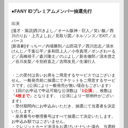
●FANY IDプレミアムメンバー抽選先行
出演
[漫才・落語]西川きよし／オール阪神・巨人／笑い飯／西
川のりお・上方よしお／見取り図／ネルソンズ／EXIT／エ
バース
[新喜劇]すっちー／内場勝則／山田花子／西川忠志／清水
けんじ／千葉公平／多和田上人／小寺真理／ボンざわーる
ど／高橋靖子／森川隆士／のぶよし／新名徹郎／清水啓之
／谷川友梨／今別府直之／吉岡友見／生瀬行人
・この受付は良いお席をご用意するサービスではございま
せん。一般発売前に抽選にてチケットをご用意するサービ
スです。(公演により一般発売が無い場合もございます）
・1回のお申込で申込可能な公演数は『
1公演
』、枚数は
『
4枚まで
』となります。（公演により一部例外がござい
ます）
・受付期間内にお申込みいただき、抽選にて当選者を決定
いたします。
・座席番号や整理番号はすべて抽選にて決定いたします。
お申込み順ではございません。
・クレジットカード決済をお選びいただいた場合、当選時