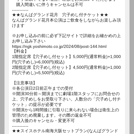
購入間違いに伴うキャンセルは不可
-----------
★★なんばグランド花月 穴子めし付チケット★★
なんばグランド花月本公演はご飲食をしながらお楽しみ頂
けます
※お申し込みの前に必ず下記サイトで詳細をお確かめの上
お申し込み下さい
https://ngk.yoshimoto.co.jp/2024/08/post-144.html
【料金】
1階指定席【穴子めし付セット】5,000円(通常料金)+1,000
円(穴子めし)=6,000円(税込)
2階指定席【穴子めし付セット】4,500円(通常料金)+1,000
円(穴子めし)=5,500円(税込)
【注意事項】
※各公演日2日前正午までの受付
※開演30分前～開演までに劇場1階スタッフにお問合せの
上、穴子めしをお受取り下さい。人数分の「穴子めし付チ
ケット」の提示が必要です
※開演から1時間後に引取りに来られない場合は衛生上の
管理のため廃棄します。その際の返金不可
※購入後のキャンセル・変更不可
-----------
★★スイスホテル南海大阪セットプラン(なんばグランド