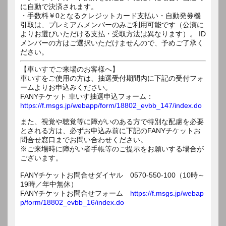
に自動で決済されます。
・手数料￥0となるクレジットカード支払い・自動発券機
引取は、プレミアムメンバーのみご利用可能です（公演に
よりお選びいただける支払・受取方法は異なります）。 ID
メンバーの方はご選択いただけませんので、予めご了承く
ださい。
【車いすでご来場のお客様へ】
車いすをご使用の方は、抽選受付期間内に下記の受付フォ
ームよりお申込みください。
FANYチケット 車いす抽選申込フォーム：
https://f.msgs.jp/webapp/form/18802_evbb_147/index.do
また、視覚や聴覚等に障がいのある方で特別な配慮を必要
とされる方は、必ずお申込み前に下記のFANYチケットお
問合せ窓口までお問い合わせください。
※ご来場時に障がい者手帳等のご提示をお願いする場合が
ございます。
FANYチケットお問合せダイヤル 0570-550-100（10時～
19時／年中無休）
FANYチケットお問合せフォーム
https://f.msgs.jp/webap
p/form/18802_evbb_16/index.do