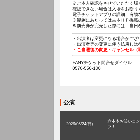
※ご本人確認をさせていただく場
確認できない場合は入場をお断り
電子チケットアプリの詳細、有効
※観劇にあたっては吉本ＨＰ掲載の
※前売券が完売した際には、当日
・出演者は変更になる場合がござ
・出演者等の変更に伴う払戻しは
・ご当選後の変更・キャンセル（
FANYチケット問合せダイヤル
0570-550-100
公演
六本木お笑いコン
2026/05/24(日)
ブ！