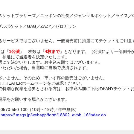
スケットブラザーズ／ニッポンの社長／ジャングルポケット／ライス／GA
グルポケット／GAG／ZAZY／ゼロカラン
るサービスではございません。一般発売前に抽選にてチケットをご用意
数は『
1公演
』、枚数は『
4枚まで
』となります。（公演により一部例外
、抽選にて当選者を決定いたします。
選にて決定いたします。お申込み順ではございません。
いただいた場合、当選時に自動で決済されます。
ざいません。そのため、車いす席の販売はございません。
GI THEATERホームページをご確認ください。
で特別な配慮を必要とされる方は、お申込み前に下記のFANYチケット
提示をお願いする場合がございます。
70-550-100（10時～19時／年中無休）
ム
https://f.msgs.jp/webapp/form/18802_evbb_16/index.do