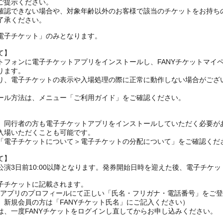
ご提示ください。
確認できない場合や、対象年齢以外のお客様で該当のチケットをお持ち
了承ください。
電子チケット」のみとなります。
て】
トフォンに電子チケットアプリをインストールし、FANYチケットマイ
ります。
り、電子チケットの表示や入場処理の際に正常に動作しない場合がござ
ール方法は、メニュー「ご利用ガイド」をご確認ください。
、同行者の方も電子チケットアプリをインストールしていただく必要が
入場いただくことも可能です。
の「電子チケットについて＞電子チケットの分配について」をご確認くだ
て】
演3日前10:00以降となります。発券開始日時を迎えた後、電子チケ
子チケットに記載されます。
FANYアプリのプロフィールにて正しい「氏名・フリガナ・電話番号」を
、新規会員の方は「FANYチケット氏名」にご記入ください）
は、一度FANYチケットをログインし直してからお申し込みください