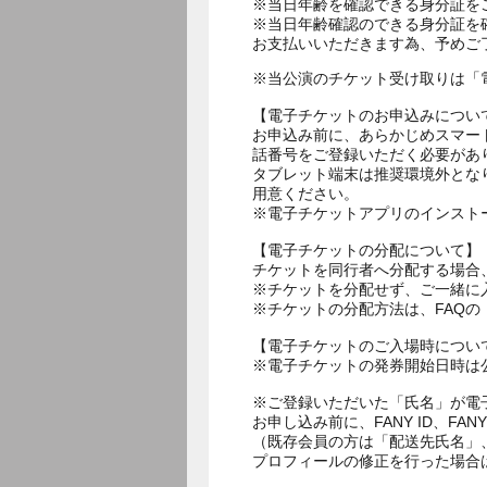
※当日年齢を確認できる身分証を
※当日年齢確認のできる身分証を
お支払いいただきます為、予めご
※当公演のチケット受け取りは「
【電子チケットのお申込みについ
お申込み前に、あらかじめスマー
話番号をご登録いただく必要があ
タブレット端末は推奨環境外とな
用意ください。
※電子チケットアプリのインスト
【電子チケットの分配について】
チケットを同行者へ分配する場合
※チケットを分配せず、ご一緒に
※チケットの分配方法は、FAQ
【電子チケットのご入場時につい
※電子チケットの発券開始日時は公
※ご登録いただいた「氏名」が電
お申し込み前に、FANY ID、
（既存会員の方は「配送先氏名」
プロフィールの修正を行った場合