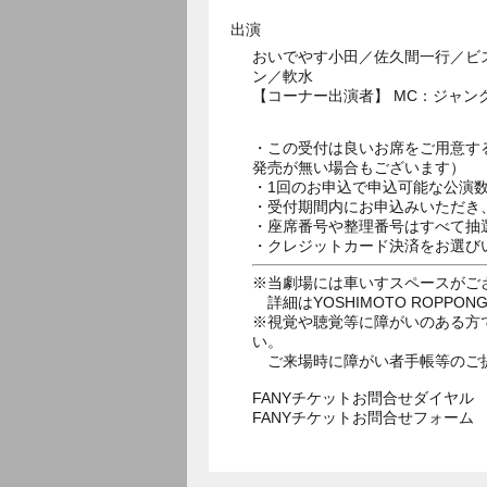
出演
おいでやす小田／佐久間一行／ビ
ン／軟水
【コーナー出演者】 MC：ジャン
・この受付は良いお席をご用意す
発売が無い場合もございます）
・1回のお申込で申込可能な公演
・受付期間内にお申込みいただき
・座席番号や整理番号はすべて抽
・クレジットカード決済をお選び
※当劇場には車いすスペースがご
詳細はYOSHIMOTO ROPPON
※視覚や聴覚等に障がいのある方
い。
ご来場時に障がい者手帳等のご
FANYチケットお問合せダイヤル 05
FANYチケットお問合せフォー