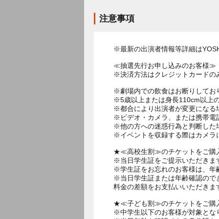
注意事項
※最新の出演者情報等詳細はYOSHI
≪抽選先行お申し込みのお客様≫
※決済方法はクレジットカードの
※劇場内での飲食はお断りしてお
※5歳以上または身長110cm以
※都合により出演者が変更になる
※ビデオ・カメラ、または携帯電
※他の方への迷惑行為と判断した
※イベントを収録する際はカメラ
★≪高校生割≫のチケットをご購
※当日学生証をご提示いただきま
※学生証をお忘れのお客様は、年
※当日学生証または年齢確認ので
料金の差額をお支払いいただきま
★≪子ども割≫のチケットをご購
※中学生以下のお客様が対象とな