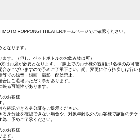
MOTO ROPPONGI THEATERホームページでご確認ください。
みとなります。
ります。（但し、ペットボトルのお飲み物は可）
上の方はお席が必要となります。（膝上でのお子様の観劇は1名様のみ可能
場合がございますので予めご了承下さい。尚、変更に伴う払戻しは行い
話等での録音・録画・撮影・配信禁止。
場合はご退場いただく事があります。
に映る可能性があります。
入のお客様
す。
齢を確認できる身分証をご提示ください。
きる身分証を確認できない場合や、対象年齢以外のお客様で該当のチケ
す為、予めご了承ください。
入のお客様
ります。