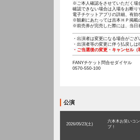
※ご本人確認をさせていただく場
確認できない場合は入場をお断り
電子チケットアプリの詳細、有効
※観劇にあたっては吉本ＨＰ掲載の
※前売券が完売した際には、当日
・出演者は変更になる場合がござ
・出演者等の変更に伴う払戻しは
・ご当選後の変更・キャンセル（
FANYチケット問合せダイヤル
0570-550-100
公演
六本木お笑いコン
2026/05/23(土)
ブ！