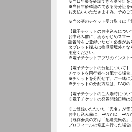
※当日年齢を確認できる身分証を
※当日年齢確認のできる身分証を
お支払いいただきます為、予めご
※当公演のチケット受け取りは「
【電子チケットのお申込みについ
お申込み前に、あらかじめスマー
話番号をご登録いただく必要があ
タブレット端末は推奨環境外とな
用意ください。
※電子チケットアプリのインスト
【電子チケットの分配について】
チケットを同行者へ分配する場合
※チケットを分配せず、ご一緒に
※チケットの分配方法は、FAQ
【電子チケットのご入場時につい
※電子チケットの発券開始日時は公
※ご登録いただいた「氏名」が電
お申し込み前に、FANY ID、
（既存会員の方は「配送先氏名」
プロフィールの修正を行った場合