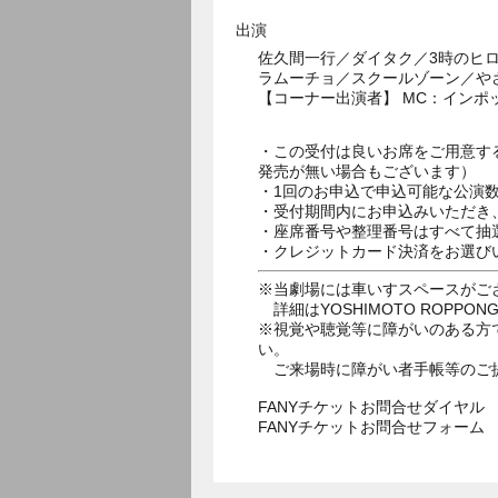
出演
佐久間一行／ダイタク／3時のヒ
ラムーチョ／スクールゾーン／や
【コーナー出演者】 MC：イン
・この受付は良いお席をご用意す
発売が無い場合もございます）
・1回のお申込で申込可能な公演
・受付期間内にお申込みいただき
・座席番号や整理番号はすべて抽
・クレジットカード決済をお選び
※当劇場には車いすスペースがご
詳細はYOSHIMOTO ROPPON
※視覚や聴覚等に障がいのある方
い。
ご来場時に障がい者手帳等のご
FANYチケットお問合せダイヤル 05
FANYチケットお問合せフォー