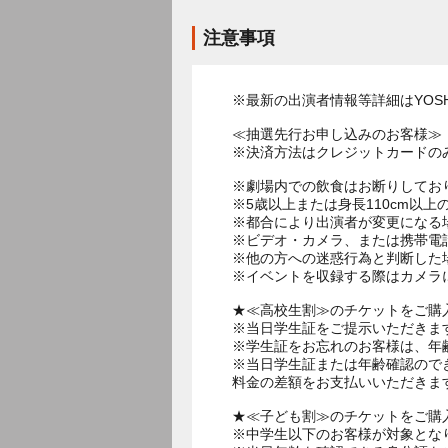
注意事項
※最新の出演者情報等詳細はYOSHI
≪抽選先行お申し込みのお客様≫
※決済方法はクレジットカードの
※劇場内での飲食はお断りしてお
※5歳以上または身長110cm以
※都合により出演者が変更になる
※ビデオ・カメラ、または携帯電
※他の方への迷惑行為と判断した
※イベントを収録する際はカメラ
★≪高校生割≫のチケットをご購
※当日学生証をご提示いただきま
※学生証をお忘れのお客様は、年
※当日学生証または年齢確認ので
料金の差額をお支払いいただきま
★≪子ども割≫のチケットをご購
※中学生以下のお客様が対象とな