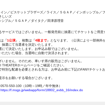
ロイン／ビスケットブラザーズ／ライス／５ＧＡＰ／インポッシブル／
さしいズ
ポッシブル／５ＧＡＰ／ダイタク／田津原理音
るサービスではございません。一般発売前に抽選にてチケットをご用意
数は『
1公演
』、枚数は『
4枚まで
』となります。（公演により一部例外
、抽選にて当選者を決定いたします。
選にて決定いたします。お申込み順ではございません。
いただいた場合、当選時に自動で決済されます。
ざいません。そのため、車いす席の販売はございません。
GI THEATERホームページをご確認ください。
で特別な配慮を必要とされる方は、お申込み前に下記のFANYチケット
提示をお願いする場合がございます。
70-550-100（10時～19時／年中無休）
ム
https://f.msgs.jp/webapp/form/18802_evbb_16/index.do