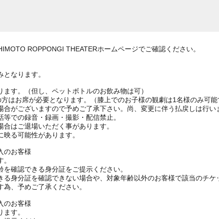
MOTO ROPPONGI THEATERホームページでご確認ください。
みとなります。
ります。（但し、ペットボトルのお飲み物は可）
上の方はお席が必要となります。（膝上でのお子様の観劇は1名様のみ可能
場合がございますので予めご了承下さい。尚、変更に伴う払戻しは行い
話等での録音・録画・撮影・配信禁止。
場合はご退場いただく事があります。
に映る可能性があります。
入のお客様
す。
齢を確認できる身分証をご提示ください。
きる身分証を確認できない場合や、対象年齢以外のお客様で該当のチケ
す為、予めご了承ください。
入のお客様
ります。