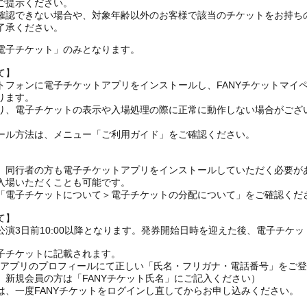
ご提示ください。
確認できない場合や、対象年齢以外のお客様で該当のチケットをお持ち
了承ください。
電子チケット」のみとなります。
て】
トフォンに電子チケットアプリをインストールし、FANYチケットマイ
ります。
り、電子チケットの表示や入場処理の際に正常に動作しない場合がござ
ール方法は、メニュー「ご利用ガイド」をご確認ください。
、同行者の方も電子チケットアプリをインストールしていただく必要が
入場いただくことも可能です。
の「電子チケットについて＞電子チケットの分配について」をご確認くだ
て】
演3日前10:00以降となります。発券開始日時を迎えた後、電子チケ
子チケットに記載されます。
FANYアプリのプロフィールにて正しい「氏名・フリガナ・電話番号」を
、新規会員の方は「FANYチケット氏名」にご記入ください）
は、一度FANYチケットをログインし直してからお申し込みください