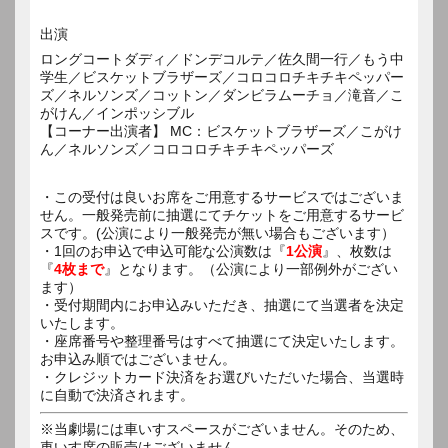
出演
ロングコートダディ／ドンデコルテ／佐久間一行／もう中
学生／ビスケットブラザーズ／コロコロチキチキペッパー
ズ／ネルソンズ／コットン／ダンビラムーチョ／滝音／こ
がけん／インポッシブル
【コーナー出演者】 MC：ビスケットブラザーズ／こがけ
ん／ネルソンズ／コロコロチキチキペッパーズ
・この受付は良いお席をご用意するサービスではございま
せん。一般発売前に抽選にてチケットをご用意するサービ
スです。(公演により一般発売が無い場合もございます）
・1回のお申込で申込可能な公演数は『
1公演
』、枚数は
『
4枚まで
』となります。（公演により一部例外がござい
ます）
・受付期間内にお申込みいただき、抽選にて当選者を決定
いたします。
・座席番号や整理番号はすべて抽選にて決定いたします。
お申込み順ではございません。
・クレジットカード決済をお選びいただいた場合、当選時
に自動で決済されます。
※当劇場には車いすスペースがございません。そのため、
車いす席の販売はございません。