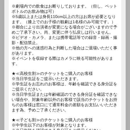
※劇場内での飲食はお断りしております。（但し、ペット
ボトルのお飲み物は可）
※5歳以上または身長110cm以上の方はお席が必要となり
ます。（膝上でのお子様の観劇は1名様のみ可能です。）
※都合により出演者が変更になる場合がございますので予
めご了承下さい。尚、変更に伴う払戻しは行いません。
※ビデオ・カメラ、または携帯電話等での録音・録画・撮
影・配信禁止。
※他の方への迷惑行為と判断した場合はご退場いただく事
があります。
※イベントを収録する際はカメラに映る可能性がありま
す。
★≪高校生割≫のチケットをご購入のお客様
※当日学生証をご提示いただきます。
※学生証をお忘れのお客様は、年齢を確認できる身分証を
ご提示ください。
※当日学生証または年齢確認のできる身分証を確認できな
い場合や、対象年齢以外のお客様で該当のチケットをお持
ちのお客様は窓口にて通常料金の差額をお支払いいただき
ます為、予めご了承ください。
★≪子ども割≫のチケットをご購入のお客様
※中学生以下のお客様が対象となります。