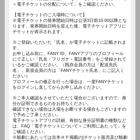
＞電子チケットの分配について」をご確認ください。
【電子チケットのご入場時について】
※電子チケットの発券開始日時は公演3日前10:00以降とな
ります。発券開始日時を迎えた後、電子チケットアプリに
チケットが表示されます。
※ご登録いただいた「氏名」が電子チケットに記載されま
す。
お申し込み前に、FANY ID、FANYアプリのプロフィール
にて正しい「氏名・フリガナ・電話番号」をご登録されて
いるかご確認ください。（既存会員の方は「配送先氏
名」、新規会員の方は「FANYチケット氏名」にご記入く
ださい）
プロフィールの修正を行った場合は、一度FANYチケット
をログインし直してからお申し込みください。
※ご本人確認をさせていただく場合がございますので、身
分が証明できるものをお持ちください。
確認できない場合は入場をお断りする場合もございますの
で予めご了承ください。
電子チケットアプリの詳細、有効な身分証明書の種類など
は、FAQ「電子チケットについて＞ご利用にあたって」を
ご確認ください。
※観劇にあたっては吉本ＨＰ掲載の[チケット販売及び観劇