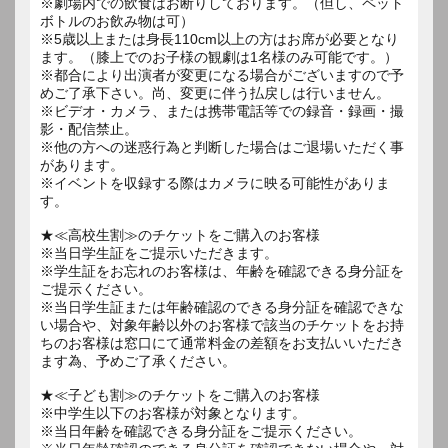
※劇場内での飲食はお断りしております。（但し、ペット
ボトルのお飲み物は可）
※5歳以上または身長110cm以上の方はお席が必要となり
ます。（膝上でのお子様の観劇は1名様のみ可能です。）
※都合により出演者が変更になる場合がございますので予
めご了承下さい。尚、変更に伴う払戻しは行いません。
※ビデオ・カメラ、または携帯電話等での録音・録画・撮
影・配信禁止。
※他の方への迷惑行為と判断した場合はご退場いただく事
があります。
※イベントを収録する際はカメラに映る可能性がありま
す。
★≪高校生割≫のチケットをご購入のお客様
※当日学生証をご提示いただきます。
※学生証をお忘れのお客様は、年齢を確認できる身分証を
ご提示ください。
※当日学生証または年齢確認のできる身分証を確認できな
い場合や、対象年齢以外のお客様で該当のチケットをお持
ちのお客様は窓口にて通常料金の差額をお支払いいただき
ます為、予めご了承ください。
★≪子ども割≫のチケットをご購入のお客様
※中学生以下のお客様が対象となります。
※当日年齢を確認できる身分証をご提示ください。