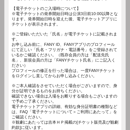
【電子チケットのご入場時について】
※電子チケットの発券開始日時は公演3日前10:00以降とな
ります。発券開始日時を迎えた後、電子チケットアプリに
チケットが表示されます。
※ご登録いただいた「氏名」が電子チケットに記載されま
す。
お申し込み前に、FANY ID、FANYアプリのプロフィール
にて正しい「氏名・フリガナ・電話番号」をご登録されて
いるかご確認ください。（既存会員の方は「配送先氏
名」、新規会員の方は「FANYチケット氏名」にご記入く
ださい）
プロフィールの修正を行った場合は、一度FANYチケット
をログインし直してからお申し込みください。
※ご本人確認をさせていただく場合がございますので、身
分が証明できるものをお持ちください。
確認できない場合は入場をお断りする場合もございますの
で予めご了承ください。
電子チケットアプリの詳細、有効な身分証明書の種類など
は、FAQ「電子チケットについて＞ご利用にあたって」を
ご確認ください。
※観劇にあたっては吉本ＨＰ掲載の[チケット販売及び観劇
約款]に従います。