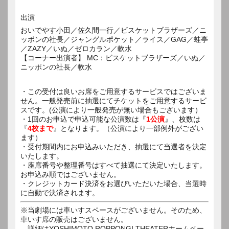
出演
おいでやす小田／佐久間一行／ビスケットブラザーズ／ニ
ッポンの社長／ジャングルポケット／ライス／GAG／蛙亭
／ZAZY／いぬ／ゼロカラン／軟水
【コーナー出演者】 MC：ビスケットブラザーズ／いぬ／
ニッポンの社長／軟水
・この受付は良いお席をご用意するサービスではございま
せん。一般発売前に抽選にてチケットをご用意するサービ
スです。(公演により一般発売が無い場合もございます）
・1回のお申込で申込可能な公演数は『
1公演
』、枚数は
『
4枚まで
』となります。（公演により一部例外がござい
ます）
・受付期間内にお申込みいただき、抽選にて当選者を決定
いたします。
・座席番号や整理番号はすべて抽選にて決定いたします。
お申込み順ではございません。
・クレジットカード決済をお選びいただいた場合、当選時
に自動で決済されます。
※当劇場には車いすスペースがございません。そのため、
車いす席の販売はございません。
詳細はYOSHIMOTO ROPPONGI THEATERホームペー