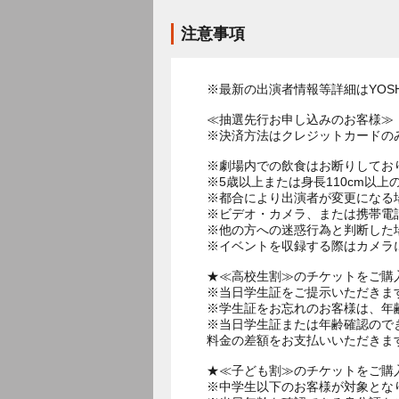
注意事項
※最新の出演者情報等詳細はYOSHI
≪抽選先行お申し込みのお客様≫
※決済方法はクレジットカードの
※劇場内での飲食はお断りしてお
※5歳以上または身長110cm以
※都合により出演者が変更になる
※ビデオ・カメラ、または携帯電
※他の方への迷惑行為と判断した
※イベントを収録する際はカメラ
★≪高校生割≫のチケットをご購
※当日学生証をご提示いただきま
※学生証をお忘れのお客様は、年
※当日学生証または年齢確認ので
料金の差額をお支払いいただきま
★≪子ども割≫のチケットをご購
※中学生以下のお客様が対象とな