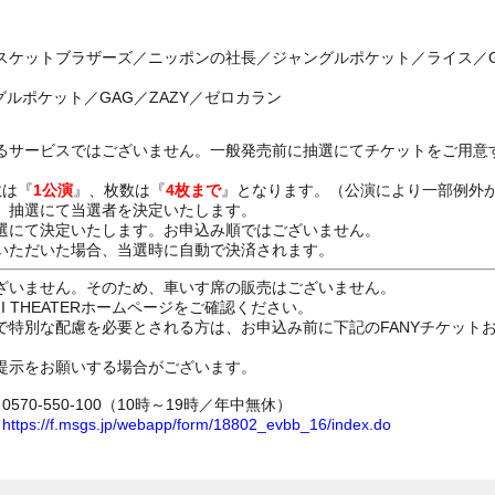
スケットブラザーズ／ニッポンの社長／ジャングルポケット／ライス／GA
グルポケット／GAG／ZAZY／ゼロカラン
るサービスではございません。一般発売前に抽選にてチケットをご用意
数は『
1公演
』、枚数は『
4枚まで
』となります。（公演により一部例外
、抽選にて当選者を決定いたします。
選にて決定いたします。お申込み順ではございません。
いただいた場合、当選時に自動で決済されます。
ざいません。そのため、車いす席の販売はございません。
GI THEATERホームページをご確認ください。
で特別な配慮を必要とされる方は、お申込み前に下記のFANYチケット
提示をお願いする場合がございます。
70-550-100（10時～19時／年中無休）
ム
https://f.msgs.jp/webapp/form/18802_evbb_16/index.do