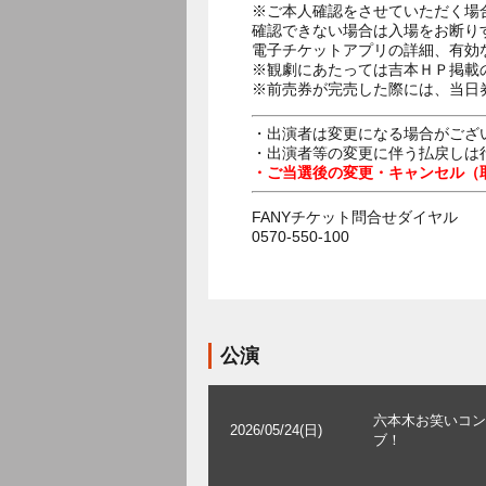
※ご本人確認をさせていただく場
確認できない場合は入場をお断り
電子チケットアプリの詳細、有効
※観劇にあたっては吉本ＨＰ掲載の
※前売券が完売した際には、当日
・出演者は変更になる場合がござ
・出演者等の変更に伴う払戻しは
・ご当選後の変更・キャンセル（
FANYチケット問合せダイヤル
0570-550-100
公演
六本木お笑いコン
2026/05/24(日)
ブ！