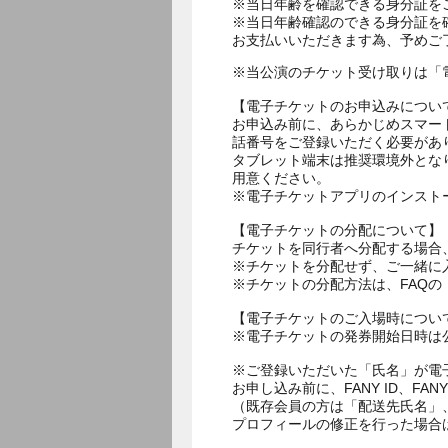
※当日年齢を確認できる身分証を
※当日年齢確認のできる身分証を
お支払いいただきます為、予めご
※当公演のチケット受け取りは「
【電子チケットのお申込みについ
お申込み前に、あらかじめスマー
話番号をご登録いただく必要があ
タブレット端末は推奨環境外とな
用意ください。
※電子チケットアプリのインスト
【電子チケットの分配について】
チケットを同行者へ分配する場合
※チケットを分配せず、ご一緒に
※チケットの分配方法は、FAQ
【電子チケットのご入場時につい
※電子チケットの発券開始日時は公
※ご登録いただいた「氏名」が電
お申し込み前に、FANY ID、
（既存会員の方は「配送先氏名」
プロフィールの修正を行った場合