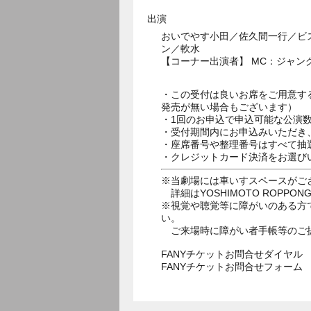
出演
おいでやす小田／佐久間一行／ビ
ン／軟水
【コーナー出演者】 MC：ジャン
・この受付は良いお席をご用意す
発売が無い場合もございます）
・1回のお申込で申込可能な公演
・受付期間内にお申込みいただき
・座席番号や整理番号はすべて抽
・クレジットカード決済をお選び
※当劇場には車いすスペースがご
詳細はYOSHIMOTO ROPPON
※視覚や聴覚等に障がいのある方
い。
ご来場時に障がい者手帳等のご
FANYチケットお問合せダイヤル 05
FANYチケットお問合せフォー