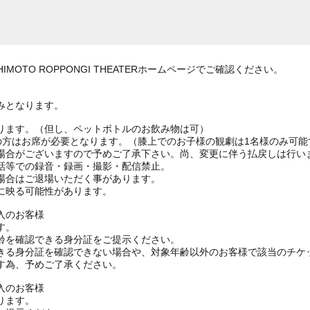
MOTO ROPPONGI THEATERホームページでご確認ください。
みとなります。
ります。（但し、ペットボトルのお飲み物は可）
上の方はお席が必要となります。（膝上でのお子様の観劇は1名様のみ可能
場合がございますので予めご了承下さい。尚、変更に伴う払戻しは行い
話等での録音・録画・撮影・配信禁止。
場合はご退場いただく事があります。
に映る可能性があります。
入のお客様
す。
齢を確認できる身分証をご提示ください。
きる身分証を確認できない場合や、対象年齢以外のお客様で該当のチケ
す為、予めご了承ください。
入のお客様
ります。