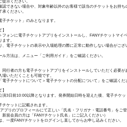
ご提示ください。
確認できない場合や、対象年齢以外のお客様で該当のチケットをお持ち
了承ください。
電子チケット」のみとなります。
て】
トフォンに電子チケットアプリをインストールし、FANYチケットマイ
ります。
り、電子チケットの表示や入場処理の際に正常に動作しない場合がござ
ール方法は、メニュー「ご利用ガイド」をご確認ください。
、同行者の方も電子チケットアプリをインストールしていただく必要が
入場いただくことも可能です。
の「電子チケットについて＞電子チケットの分配について」をご確認くだ
て】
演3日前10:00以降となります。発券開始日時を迎えた後、電子チケ
子チケットに記載されます。
FANYアプリのプロフィールにて正しい「氏名・フリガナ・電話番号」を
、新規会員の方は「FANYチケット氏名」にご記入ください）
は、一度FANYチケットをログインし直してからお申し込みください