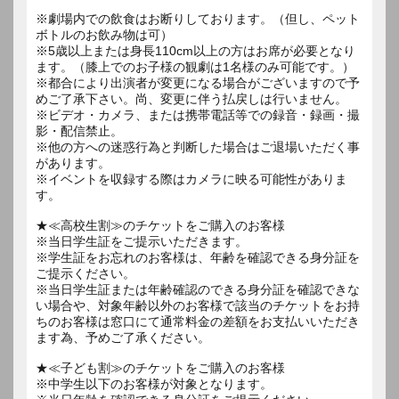
※劇場内での飲食はお断りしております。（但し、ペット
ボトルのお飲み物は可）
※5歳以上または身長110cm以上の方はお席が必要となり
ます。（膝上でのお子様の観劇は1名様のみ可能です。）
※都合により出演者が変更になる場合がございますので予
めご了承下さい。尚、変更に伴う払戻しは行いません。
※ビデオ・カメラ、または携帯電話等での録音・録画・撮
影・配信禁止。
※他の方への迷惑行為と判断した場合はご退場いただく事
があります。
※イベントを収録する際はカメラに映る可能性がありま
す。
★≪高校生割≫のチケットをご購入のお客様
※当日学生証をご提示いただきます。
※学生証をお忘れのお客様は、年齢を確認できる身分証を
ご提示ください。
※当日学生証または年齢確認のできる身分証を確認できな
い場合や、対象年齢以外のお客様で該当のチケットをお持
ちのお客様は窓口にて通常料金の差額をお支払いいただき
ます為、予めご了承ください。
★≪子ども割≫のチケットをご購入のお客様
※中学生以下のお客様が対象となります。