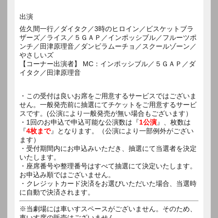
出演
佐久間一行／ダイタク／3時のヒロイン／ビスケットブラ
ザーズ／ライス／５ＧＡＰ／インポッシブル／フルーツポ
ンチ／田津原理音／ダンビラムーチョ／スクールゾーン／
やさしいズ
【コーナー出演者】 MC：インポッシブル／５ＧＡＰ／ダ
イタク／田津原理音
・この受付は良いお席をご用意するサービスではございま
せん。一般発売前に抽選にてチケットをご用意するサービ
スです。(公演により一般発売が無い場合もございます）
・1回のお申込で申込可能な公演数は『
1公演
』、枚数は
『
4枚まで
』となります。（公演により一部例外がござい
ます）
・受付期間内にお申込みいただき、抽選にて当選者を決定
いたします。
・座席番号や整理番号はすべて抽選にて決定いたします。
お申込み順ではございません。
・クレジットカード決済をお選びいただいた場合、当選時
に自動で決済されます。
※当劇場には車いすスペースがございません。そのため、
車いす席の販売はございません。