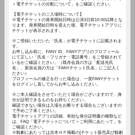
＞電子チケットの分配について」をご確認ください。
【電子チケットのご入場時について】
※電子チケットの発券開始日時は公演3日前10:00以降とな
ります。発券開始日時を迎えた後、電子チケットアプリに
チケットが表示されます。
※ご登録いただいた「氏名」が電子チケットに記載されま
す。
お申し込み前に、FANY ID、FANYアプリのプロフィール
にて正しい「氏名・フリガナ・電話番号」をご登録されて
いるかご確認ください。（既存会員の方は「配送先氏
名」、新規会員の方は「FANYチケット氏名」にご記入く
ださい）
プロフィールの修正を行った場合は、一度FANYチケット
をログインし直してからお申し込みください。
※ご本人確認をさせていただく場合がございますので、身
分が証明できるものをお持ちください。
確認できない場合は入場をお断りする場合もございますの
で予めご了承ください。
電子チケットアプリの詳細、有効な身分証明書の種類など
は、FAQ「電子チケットについて＞ご利用にあたって」を
ご確認ください。
※観劇にあたっては吉本ＨＰ掲載の[チケット販売及び観劇