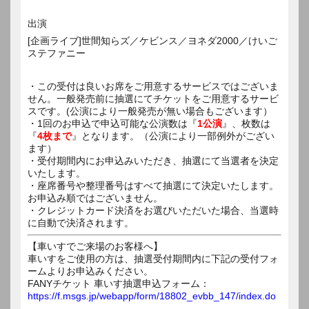
出演
[企画ライブ]世間知らズ／ケビンス／ヨネダ2000／けいご
ステファニー
・この受付は良いお席をご用意するサービスではございま
せん。一般発売前に抽選にてチケットをご用意するサービ
スです。(公演により一般発売が無い場合もございます）
・1回のお申込で申込可能な公演数は『
1公演
』、枚数は
『
4枚まで
』となります。（公演により一部例外がござい
ます）
・受付期間内にお申込みいただき、抽選にて当選者を決定
いたします。
・座席番号や整理番号はすべて抽選にて決定いたします。
お申込み順ではございません。
・クレジットカード決済をお選びいただいた場合、当選時
に自動で決済されます。
【車いすでご来場のお客様へ】
車いすをご使用の方は、抽選受付期間内に下記の受付フォ
ームよりお申込みください。
FANYチケット 車いす抽選申込フォーム：
https://f.msgs.jp/webapp/form/18802_evbb_147/index.do