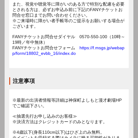
また、視覚や聴覚等に障がいのある方で特別な配慮を必要
とされる方は、必ずお申込み前に下記のFANYチケットお
問合せ窓口までお問い合わせください。
※ご来場時に障がい者手帳等のご提示をお願いする場合が
ございます。
FANYチケットお問合せダイヤル 0570-550-100（10時～
19時／年中無休）
FANYチケットお問合せフォーム
https://f.msgs.jp/webap
p/form/18802_evbb_16/index.do
注意事項
※最新の出演者情報等詳細は神保町よしもと漫才劇場HP
でご確認下さい。
≪抽選先行お申し込みのお客様≫
※決済方法はクレジットカードのみとなります。
※4歳以下(身長110cm以下)はひざ上のみ無料。
※イベントを収録する際はカメラに映る可能性がありま