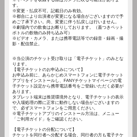
す。
※変更・払戻不可。記載日のみ有効。
※都合により出演者が変更になる場合がございますので予
めご了承下さい。尚、変更に伴う払戻しは行いません。
※劇場内での飲食はお断りしております。（蓋つきペット
ボトルの飲物のみ持ち込み可）
※ビデオ・カメラ、または携帯電話等での録音・録画・撮
影・配信禁止。
※当公演のチケット受け取りは「電子チケット」のみとな
ります。
【電子チケットのお申込みについて】
お申込み前に、あらかじめスマートフォンに電子チケット
アプリをインストールし、FANYチケットマイページの電
子チケット設定から携帯電話番号をご登録いただく必要が
あります。
タブレット端末は推奨環境外となり、電子チケットの表示
や入場処理の際に正常に動作しない場合がございますの
で、必ずスマートフォンをご用意ください。
※電子チケットアプリのインストール方法は、メニュー
「ご利用ガイド」をご確認ください。
【電子チケットの分配について】
チケットを同行者へ分配する場合、同行者の方も電子チケ