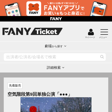
マイページ
メニュー
劇場
から探す
詳細検索
先着販売
空気階段第9回単独公演「●●●」