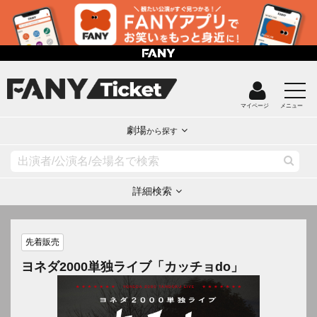
マイページ
メニュー
劇場
から探す
詳細検索
先着販売
ヨネダ2000単独ライブ「カッチョdo」