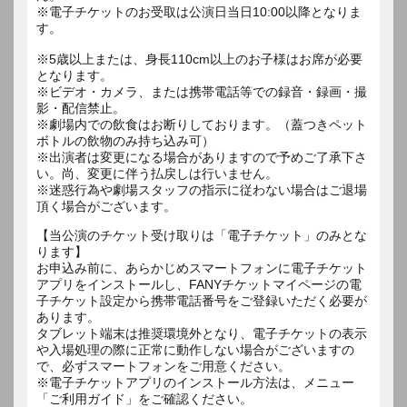
※電子チケットのお受取は公演日当日10:00以降となりま
す。
※5歳以上または、身長110cm以上のお子様はお席が必要
となります。
※ビデオ・カメラ、または携帯電話等での録音・録画・撮
影・配信禁止。
※劇場内での飲食はお断りしております。（蓋つきペット
ボトルの飲物のみ持ち込み可）
※出演者は変更になる場合がありますので予めご了承下さ
い。尚、変更に伴う払戻しは行いません。
※迷惑行為や劇場スタッフの指示に従わない場合はご退場
【当公演のチケット受け取りは「電子チケット」のみとな
ります】
お申込み前に、あらかじめスマートフォンに電子チケット
アプリをインストールし、FANYチケットマイページの電
子チケット設定から携帯電話番号をご登録いただく必要が
あります。
タブレット端末は推奨環境外となり、電子チケットの表示
や入場処理の際に正常に動作しない場合がございますの
で、必ずスマートフォンをご用意ください。
※電子チケットアプリのインストール方法は、メニュー
「ご利用ガイド」をご確認ください。