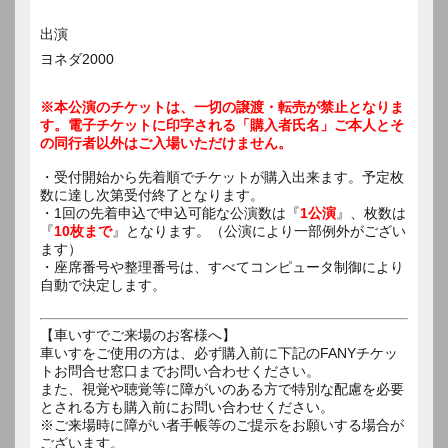
出演
ヨネダ2000
※本公演のチケットは、一切の譲渡・転売が禁止となりま
す。電子チケットに印字される「購入者氏名」ご本人とそ
の同行者以外はご入場いただけません。
・受付開始から先着順でチケットが購入出来ます。予定枚
数に達し次第受付終了となります。
・1回の先着申込で申込可能な公演数は『
1公演
』、枚数は
『
10枚まで
』となります。（公演により一部例外がござい
ます）
・座席番号や整理番号は、すべてコンピュータ制御により
自動で決定します。
【車いすでご来場のお客様へ】
車いすをご使用の方は、必ず購入前に下記のFANYチケッ
トお問合せ窓口までお問い合わせください。
また、視覚や聴覚等に障がいのある方で特別な配慮を必要
とされる方も購入前にお問い合わせください。
※ご来場時に障がい者手帳等のご提示をお願いする場合が
ございます。