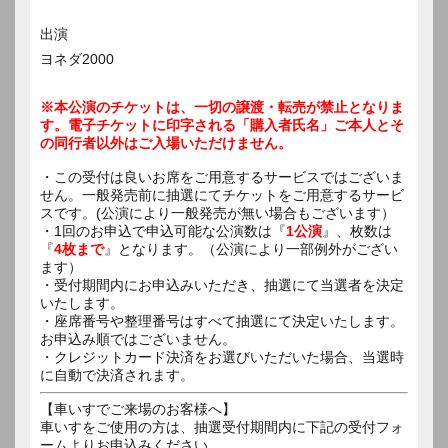
出演
ヨネダ2000
※本公演のチケットは、一切の譲渡・転売が禁止となりま
す。電子チケットに印字される「購入者氏名」ご本人とそ
の同行者以外はご入場いただけません。
・この受付は良いお席をご用意するサービスではございま
せん。一般発売前に抽選にてチケットをご用意するサービ
スです。(公演により一般発売が無い場合もございます）
・1回のお申込で申込可能な公演数は『
1公演
』、枚数は
『
4枚まで
』となります。（公演により一部例外がござい
ます）
・受付期間内にお申込みいただき、抽選にて当選者を決定
いたします。
・座席番号や整理番号はすべて抽選にて決定いたします。
お申込み順ではございません。
・クレジットカード決済をお選びいただいた場合、当選時
に自動で決済されます。
【車いすでご来場のお客様へ】
車いすをご使用の方は、抽選受付期間内に下記の受付フォ
ームよりお申込みください。