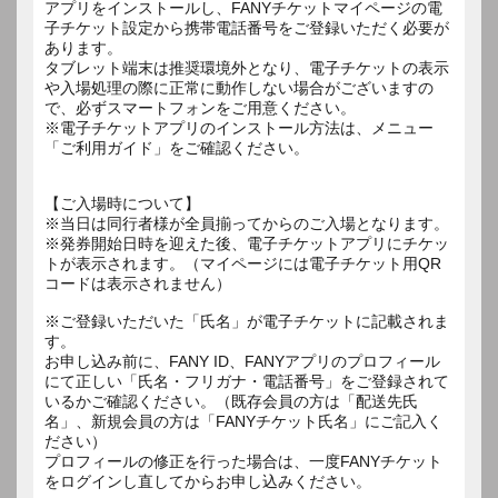
アプリをインストールし、FANYチケットマイページの電
子チケット設定から携帯電話番号をご登録いただく必要が
あります。
タブレット端末は推奨環境外となり、電子チケットの表示
や入場処理の際に正常に動作しない場合がございますの
で、必ずスマートフォンをご用意ください。
※電子チケットアプリのインストール方法は、メニュー
「ご利用ガイド」をご確認ください。
【ご入場時について】
※当日は同行者様が全員揃ってからのご入場となります。
※発券開始日時を迎えた後、電子チケットアプリにチケッ
トが表示されます。（マイページには電子チケット用QR
コードは表示されません）
※ご登録いただいた「氏名」が電子チケットに記載されま
す。
お申し込み前に、FANY ID、FANYアプリのプロフィール
にて正しい「氏名・フリガナ・電話番号」をご登録されて
いるかご確認ください。（既存会員の方は「配送先氏
名」、新規会員の方は「FANYチケット氏名」にご記入く
ださい）
プロフィールの修正を行った場合は、一度FANYチケット
をログインし直してからお申し込みください。