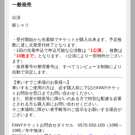
一般発売
出演
銀シャリ
・受付開始から先着順でチケットが購入出来ます。予定枚
数に達し次第受付終了となります。
・1回の先着申込で申込可能な公演数は『
1公演
』、枚数は
『
10枚まで
』となります。（公演により一部例外がござい
ます）
・座席番号や整理番号は、すべてコンピュータ制御により
自動で決定します。
【車いすでご来場のお客様へ】
車いすをご使用の方は、必ず購入前に下記のFANYチケッ
トお問合せ窓口までお問い合わせください。
また、視覚や聴覚等に障がいのある方で特別な配慮を必要
とされる方も購入前にお問い合わせください。
※ご来場時に障がい者手帳等のご提示をお願いする場合が
ございます。
FANYチケットお問合せダイヤル 0570-550-100（10時～
19時／年中無休）