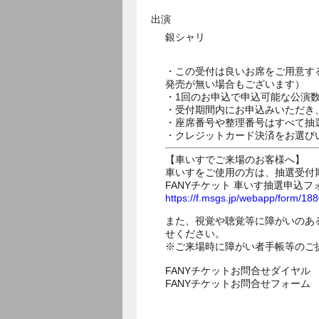
出演
銀シャリ
・この受付は良いお席をご用意す
発売が無い場合もございます）
・1回のお申込で申込可能な公演
・受付期間内にお申込みいただき
・座席番号や整理番号はすべて抽
・クレジットカード決済をお選び
【車いすでご来場のお客様へ】
車いすをご使用の方は、抽選受付
FANYチケット 車いす抽選申込フ
https://f.msgs.jp/webapp/form/1
また、視覚や聴覚等に障がいのあ
せください。
※ご来場時に障がい者手帳等のご
FANYチケットお問合せダイヤル 05
FANYチケットお問合せフォー