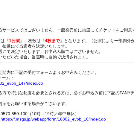
るサービスではございません。一般発売前に抽選にてチケットをご用意
数は『
1公演
』、枚数は『
4枚まで
』となります。（公演により一部例外
、抽選にて当選者を決定いたします。
選にて決定いたします。お申込み順ではございません。
いただいた場合、当選時に自動で決済されます。
期間内に下記の受付フォームよりお申込みください。
ォーム：
8802_evbb_147/index.do
る方で特別な配慮を必要とされる方は、必ずお申込み前に下記のFANY
提示をお願いする場合がございます。
70-550-100（10時～19時／年中無休）
ム
https://f.msgs.jp/webapp/form/18802_evbb_16/index.do