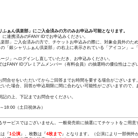
リふぁん倶楽部」にご入会済みの方のみお申込み可能となります。
連携済みのFANY IDでお申込みください。
ん倶楽部」ご入会済みの方で、チケットお申込みの際に、対象会員外のた
ミュの「銀シャリふぁん倶楽部」の右上に表示されている「アイコン」→
ページ」へログインし直していただき、お申込みください。
はFANY IDプレミアムメンバー（有料会員）の抽選時の優位性はござ
お問合せをいただいてからご回答までお時間を要する場合がございます
だいた場合、回答が申込期限に間に合わない可能性がございますので、
明記の上、下記までお問合せください。
0～18:00（土日祝休み）
るサービスではございません。一般発売前に抽選にてチケットをご用意
数は『
1公演
』、枚数は『
4枚まで
』となります。（公演により一部例外