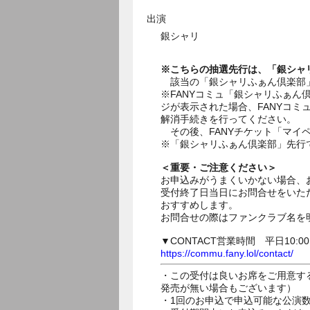
出演
銀シャリ
※こちらの抽選先行は、「銀シャ
該当の「銀シャリふぁん倶楽部」に
※FANYコミュ「銀シャリふぁ
ジが表示された場合、FANYコ
解消手続きを行ってください。
その後、FANYチケット「マイ
※「銀シャリふぁん倶楽部」先行で
＜重要・ご注意ください＞
お申込みがうまくいかない場合、
受付終了日当日にお問合せをいた
おすすめします。
お問合せの際はファンクラブ名を
▼CONTACT営業時間 平日10:0
https://commu.fany.lol/contact/
・この受付は良いお席をご用意す
発売が無い場合もございます）
・1回のお申込で申込可能な公演