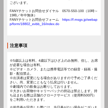
ございます。
FANYチケットお問合せダイヤル 0570-550-100（10時～
19時／年中無休）
FANYチケットお問合せフォーム
https://f.msgs.jp/webap
p/form/18802_evbb_16/index.do
注意事項
※5歳以上は有料。4歳以下はひざ上のみ無料、但し、お席
が必要な場合は有料。
※ビデオ・カメラ、または携帯電話等での録音・録画・撮
影・配信禁止。
※出演者は変更になる場合がありますので予めご了承くだ
さい。尚、変更にともなう払戻は行いません。
※劇場内での飲食はお断りしております。
※大きいお荷物やキャリーバックの持込は禁止します。持
ち込まれる際は店舗のクロークサービス（使用料500円）
をご利用いただきます。
※前売券が完売した際には、当日券がない場合がございま