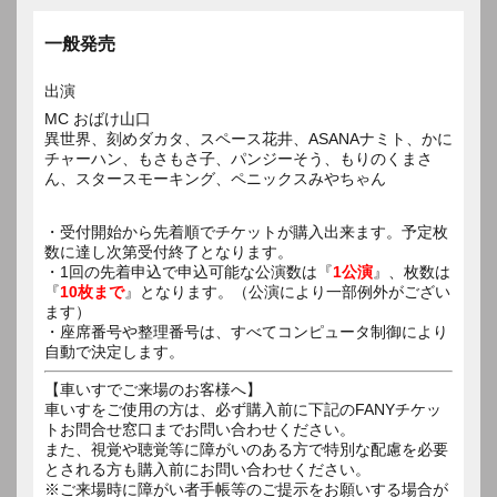
一般発売
出演
MC おばけ山口
異世界、刻めダカタ、スペース花井、ASANAナミト、かに
チャーハン、もさもさ子、パンジーそう、もりのくまさ
ん、スタースモーキング、ペニックスみやちゃん
・受付開始から先着順でチケットが購入出来ます。予定枚
数に達し次第受付終了となります。
・1回の先着申込で申込可能な公演数は『
1公演
』、枚数は
『
10枚まで
』となります。（公演により一部例外がござい
ます）
・座席番号や整理番号は、すべてコンピュータ制御により
自動で決定します。
【車いすでご来場のお客様へ】
車いすをご使用の方は、必ず購入前に下記のFANYチケッ
トお問合せ窓口までお問い合わせください。
また、視覚や聴覚等に障がいのある方で特別な配慮を必要
とされる方も購入前にお問い合わせください。
※ご来場時に障がい者手帳等のご提示をお願いする場合が