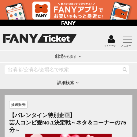
マイページ
メニュー
劇場
から探す
詳細検索
抽選販売
【バレンタイン特別企画】
芸人コンビ愛No.1決定戦～ネタ＆コーナーの75
分～