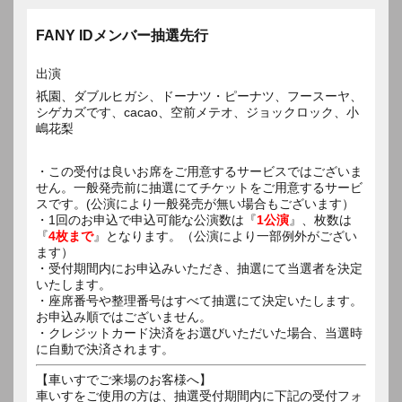
FANY IDメンバー抽選先行
出演
祇園、ダブルヒガシ、ドーナツ・ピーナツ、フースーヤ、
シゲカズです、cacao、空前メテオ、ジョックロック、小
嶋花梨
・この受付は良いお席をご用意するサービスではございま
せん。一般発売前に抽選にてチケットをご用意するサービ
スです。(公演により一般発売が無い場合もございます）
・1回のお申込で申込可能な公演数は『
1公演
』、枚数は
『
4枚まで
』となります。（公演により一部例外がござい
ます）
・受付期間内にお申込みいただき、抽選にて当選者を決定
いたします。
・座席番号や整理番号はすべて抽選にて決定いたします。
お申込み順ではございません。
・クレジットカード決済をお選びいただいた場合、当選時
に自動で決済されます。
【車いすでご来場のお客様へ】
車いすをご使用の方は、抽選受付期間内に下記の受付フォ