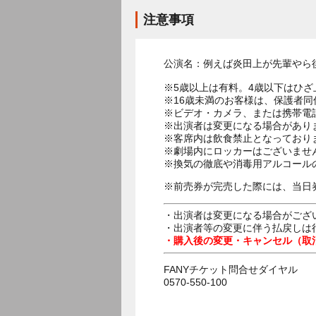
注意事項
公演名：例えば炎田上が先輩やら
※5歳以上は有料。4歳以下はひ
※16歳未満のお客様は、保護者同
※ビデオ・カメラ、または携帯電
※出演者は変更になる場合があり
※客席内は飲食禁止となっており
※劇場内にロッカーはございませ
※換気の徹底や消毒用アルコール
※前売券が完売した際には、当日
・出演者は変更になる場合がござ
・出演者等の変更に伴う払戻しは
・購入後の変更・キャンセル（取
FANYチケット問合せダイヤル
0570-550-100