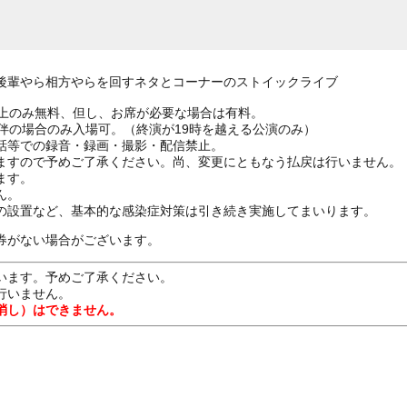
後輩やら相方やらを回すネタとコーナーのストイックライブ
ざ上のみ無料、但し、お席が必要な場合は有料。
伴の場合のみ入場可。（終演が19時を越える公演のみ）
話等での録音・録画・撮影・配信禁止。
ますので予めご了承ください。尚、変更にともなう払戻は行いません。
ます。
ん。
の設置など、基本的な感染症対策は引き続き実施してまいります。
券がない場合がございます。
います。予めご了承ください。
行いません。
消し）はできません。