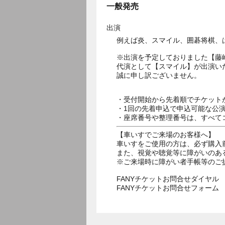
一般発売
出演
例えば炎、スマイル、囲碁将棋、
※出演を予定しておりました【藤
代演として【スマイル】が出演い
誠に申し訳ございません。
・受付開始から先着順でチケット
・1回の先着申込で申込可能な公
・座席番号や整理番号は、すべて
【車いすでご来場のお客様へ】
車いすをご使用の方は、必ず購入
また、視覚や聴覚等に障がいのあ
※ご来場時に障がい者手帳等のご
FANYチケットお問合せダイヤル 05
FANYチケットお問合せフォー