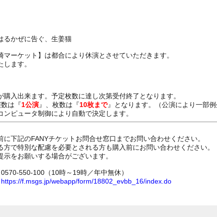
はるかぜに告ぐ、生姜猫
崎マーケット】は都合により休演とさせていただきます。
たします。
が購入出来ます。予定枚数に達し次第受付終了となります。
演数は『
1公演
』、枚数は『
10枚まで
』となります。（公演により一部例
コンピュータ制御により自動で決定します。
前に下記のFANYチケットお問合せ窓口までお問い合わせください。
る方で特別な配慮を必要とされる方も購入前にお問い合わせください。
提示をお願いする場合がございます。
70-550-100（10時～19時／年中無休）
ム
https://f.msgs.jp/webapp/form/18802_evbb_16/index.do