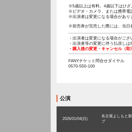
※5歳以上は有料。4歳以下はひ
※ビデオ・カメラ、または携帯電
※出演者は変更になる場合があり
※前売券が完売した際には、当日
・出演者は変更になる場合がござ
・出演者等の変更に伴う払戻しは
・購入後の変更・キャンセル（取
FANYチケット問合せダイヤル
0570-550-100
公演
名古屋よしもと新
2026/01/04(日)
ブ