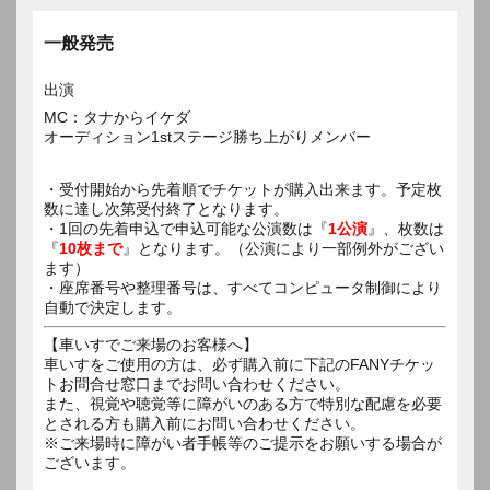
一般発売
出演
MC：タナからイケダ
オーディション1stステージ勝ち上がりメンバー
・受付開始から先着順でチケットが購入出来ます。予定枚
数に達し次第受付終了となります。
・1回の先着申込で申込可能な公演数は『
1公演
』、枚数は
『
10枚まで
』となります。（公演により一部例外がござい
ます）
・座席番号や整理番号は、すべてコンピュータ制御により
自動で決定します。
【車いすでご来場のお客様へ】
車いすをご使用の方は、必ず購入前に下記のFANYチケッ
トお問合せ窓口までお問い合わせください。
また、視覚や聴覚等に障がいのある方で特別な配慮を必要
とされる方も購入前にお問い合わせください。
※ご来場時に障がい者手帳等のご提示をお願いする場合が
ございます。