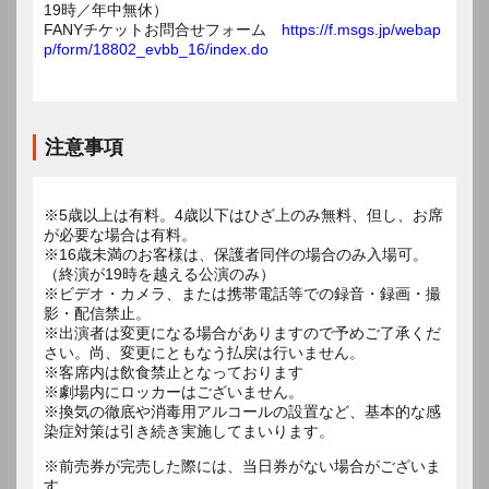
19時／年中無休）
FANYチケットお問合せフォーム
https://f.msgs.jp/webap
p/form/18802_evbb_16/index.do
注意事項
※5歳以上は有料。4歳以下はひざ上のみ無料、但し、お席
が必要な場合は有料。
※16歳未満のお客様は、保護者同伴の場合のみ入場可。
（終演が19時を越える公演のみ）
※ビデオ・カメラ、または携帯電話等での録音・録画・撮
影・配信禁止。
※出演者は変更になる場合がありますので予めご了承くだ
さい。尚、変更にともなう払戻は行いません。
※客席内は飲食禁止となっております
※劇場内にロッカーはございません。
※換気の徹底や消毒用アルコールの設置など、基本的な感
染症対策は引き続き実施してまいります。
※前売券が完売した際には、当日券がない場合がございま
す。