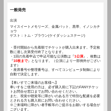
一般発売
出演
マイスイートメモリーズ、金属バット、黒帯、イノシカチ
ョウ
ゲスト：トム・ブラウン(ケイダッシュステージ)
・受付開始から先着順でチケットが購入出来ます。予定枚
数に達し次第受付終了となります。
・1回の先着申込で申込可能な公演数は『
1公演
』、枚数は
『
10枚まで
』となります。（公演により一部例外がござい
ます）
・座席番号や整理番号は、すべてコンピュータ制御により
自動で決定します。
【車いすでご来場のお客様へ】
車いすをご使用の方は、必ず購入前に下記のFANYチケッ
トお問合せ窓口までお問い合わせください。
また、視覚や聴覚等に障がいのある方で特別な配慮を必要
とされる方も購入前にお問い合わせください。
※ご来場時に障がい者手帳等のご提示をお願いする場合が
ございます。