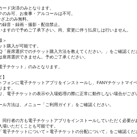
カード決済のみとなります。
クのみ可、お食事・アルコールは不可。
ひざ上のみ無料。
の録音・録画・撮影・配信禁止。
いますので予めご了承下さい。尚、変更に伴う払戻しは行いません。
様＞
ット購入が可能です。
AQ「座席選択でのチケット購入方法を教えてください。」をご確認くだ
は座席選択できません。予めご了承ください。
電子チケット」のみとなります。
て】
トフォンに電子チケットアプリをインストールし、FANYチケットマイ
ります。
り、電子チケットの表示や入場処理の際に正常に動作しない場合がござ
ール方法は、メニュー「ご利用ガイド」をご確認ください。
、同行者の方も電子チケットアプリをインストールしていただく必要が
入場いただくことも可能です。
の「電子チケットについて＞電子チケットの分配について」をご確認くだ