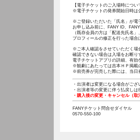
【電子チケットのご入場時につい
※電子チケットの発券開始日時は公
※ご登録いただいた「氏名」が電
お申し込み前に、FANY ID、
（既存会員の方は「配送先氏名」
プロフィールの修正を行った場合
※ご本人確認をさせていただく場
確認できない場合は入場をお断り
電子チケットアプリの詳細、有効
※観劇にあたっては吉本ＨＰ掲載の
※前売券が完売した際には、当日
・出演者は変更になる場合がござ
・出演者等の変更に伴う払戻しは
・購入後の変更・キャンセル（取
FANYチケット問合せダイヤル
0570-550-100