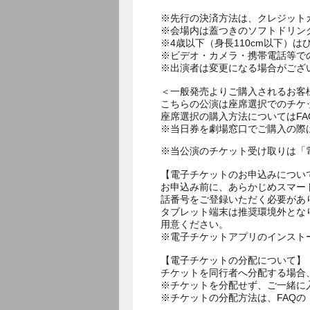
※先行の決済方法は、クレジット
※会場内は蓋つきのソフトドリン
※4歳以下（身長110cm以下）は
※ビデオ・カメラ・携帯電話等で
※出演者は変更になる場合がござ
＜一般発売よりご購入されるお客
こちらの公演は座席選択でのチケ
座席選択の購入方法についてはF
※当日券を劇場窓口でご購入の際
※当公演のチケット受け取りは「
【電子チケットのお申込みについ
お申込み前に、あらかじめスマー
話番号をご登録いただく必要があ
タブレット端末は推奨環境外とな
用意ください。
※電子チケットアプリのインスト
【電子チケットの分配について】
チケットを同行者へ分配する場合
※チケットを分配せず、ご一緒に
※チケットの分配方法は、FAQ