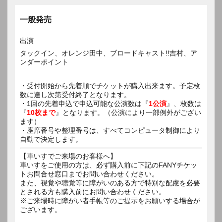
一般発売
出演
タックイン、オレンジ田中、ブロードキャスト!!吉村、ア
ンダーポイント
・受付開始から先着順でチケットが購入出来ます。予定枚
数に達し次第受付終了となります。
・1回の先着申込で申込可能な公演数は『
1公演
』、枚数は
『
10枚まで
』となります。（公演により一部例外がござい
ます）
・座席番号や整理番号は、すべてコンピュータ制御により
自動で決定します。
【車いすでご来場のお客様へ】
車いすをご使用の方は、必ず購入前に下記のFANYチケッ
トお問合せ窓口までお問い合わせください。
また、視覚や聴覚等に障がいのある方で特別な配慮を必要
とされる方も購入前にお問い合わせください。
※ご来場時に障がい者手帳等のご提示をお願いする場合が
ございます。