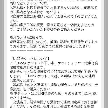
換いただくチケットです。
お連れ様とお席を連番でご用意できない場合や、補助席で
のご案内となる場合がございます。
お座席の位置はお選びいただけませんので予めご了承くだ
さい。
当日の座席位置の変更、返金対応など一切行えませんの
で、ご了承いただいたお客様のみご購入ください。
※おひとり様2枚まで。
※座席は先着順ではなく、券面に記載の整理番号で決まっ
ております。開演5分前までに受付にお越しください。
ーーーーーーーーーーーーー
【U-22チケットについて】
※「U-22チケット（以下、本チケット）」でのご観劇は会
場後方座席となります。
※本チケットは公演日時点で22歳以下のお客様が対象とな
ります。「U-22チケット」では、23歳以上の方との連席
は出来かねます。
23歳以上の方と連席をご希望の場合は、通常価格の「全
席指定」をご購入ください。
※ 本チケットは当日引換券のため、そのままではご入場い
ただけません。
公演当日、開場時間より受付にて座席指定券にお引き換
えください。その際、生年月日が確認できる身分証明書