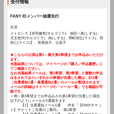
受付情報
FANY IDメンバー抽選先行
出演
メトロンズ【赤羽健壱(サルゴリラ)、池田一真(しずる)、
児玉智洋(サルゴリラ)、純(しずる)、関町知弘(ライス)、田
所仁(ライス)】、長尾純子、辻凪子
★こちらの公演は第1～最大第2希望までお申込みいただけ
ます。
当落結果については、マイページの『購入／申込履歴』に
てご確認ください。
なお当落結果メールは、第1希望、第2希望...と複数の申込
みをされておりいずれかの希望が当選した際は、計2通
（当選通知1通・落選通知1通）のメールが配信されます。
メールの詳細はマイページの「メール一覧」でも確認が可
能です。
＜例＞第3希望までお申込みされ第1希望が当選した場合、
以下のようにメールが2通届きます
【1】当選通知メール1通 件名『【FANYチケッ
ト】チケットご当選のご案内』 - 第1希望