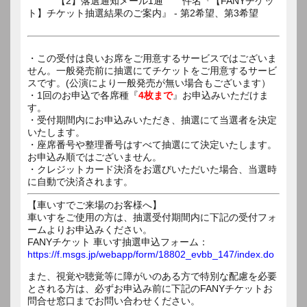
【2】落選通知メール1通 件名『【FANYチケッ
ト】チケット抽選結果のご案内』 - 第2希望、第3希望
・この受付は良いお席をご用意するサービスではございま
せん。一般発売前に抽選にてチケットをご用意するサービ
スです。(公演により一般発売が無い場合もございます）
・1回のお申込で各席種『
4枚まで
』お申込みいただけま
す。
・受付期間内にお申込みいただき、抽選にて当選者を決定
いたします。
・座席番号や整理番号はすべて抽選にて決定いたします。
お申込み順ではございません。
・クレジットカード決済をお選びいただいた場合、当選時
に自動で決済されます。
【車いすでご来場のお客様へ】
車いすをご使用の方は、抽選受付期間内に下記の受付フォ
ームよりお申込みください。
FANYチケット 車いす抽選申込フォーム：
https://f.msgs.jp/webapp/form/18802_evbb_147/index.do
また、視覚や聴覚等に障がいのある方で特別な配慮を必要
とされる方は、必ずお申込み前に下記のFANYチケットお
問合せ窓口までお問い合わせください。