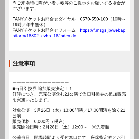
※ご来場時に障がい者手帳等のご提示をお願いする場合が
ございます。
FANYチケットお問合せダイヤル 0570-550-100（10時～
19時／年中無休）
FANYチケットお問合せフォーム
https://f.msgs.jp/webap
p/form/18802_evbb_16/index.do
注意事項
ーーーーーーーーーーーーー
■当日引換券 追加販売決定！！
好評につき、完売公演含む21公演で当日引換券の追加販売
を実施いたします。
対象公演：3月26日（木）13:00開演／17:00開演を除く21
公演
販売価格：6,000円（税込）
販売開始日時：2月28日（土）12:00～ ※先着順
公演当日、開場時間より受付窓口にて、座席指定券とお引