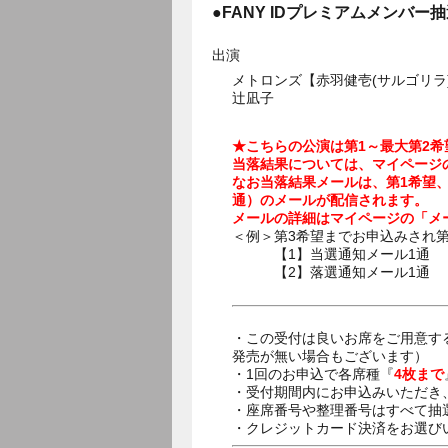
●FANY IDプレミアムメンバー
出演
メトロンズ【赤羽健壱(サルゴリラ)
辻凪子
★こちらの公演は第1～最大第2
当落結果については、マイページ
なお当落結果メールは、第1希望、
通）のメールが配信されます。
メールの詳細はマイページの「メ
＜例＞第3希望までお申込みされ
【1】当選通知メール1通 件名
【2】落選通知メール1通 件名
・この受付は良いお席をご用意す
発売が無い場合もございます）
・1回のお申込で各席種『
4枚まで
・受付期間内にお申込みいただき
・座席番号や整理番号はすべて抽
・クレジットカード決済をお選び