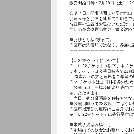
販売開始日時：2月28日（土）12:
公演当日、開場時間より受付窓口
お連れ様とお席を連番でご用意で
お座席の位置はお選びいただけま
当日の座席位置の変更、返金対応
※おひとり様2枚まで。
※座席は先着順ではなく、券面に
ーーーーーーーーーーーーー
【U-22チケットについて】
※「U-22チケット（以下、本チ
※本チケットは公演日時点で22歳
23歳以上の方と連席をご希望の
※ 本チケットは当日引換券のた
公演当日、開場時間より受付にて
示いただきます。
当日、身分証明書をお持ちでない
※公演日時点で22歳以下ではな
※座席指定券の座席はご自身でお
※「U-22チケット」は先行受
※未就学児は入場不可。
※劇場内での飲食はお断りしてお