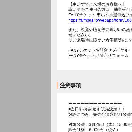
【車いすでご来場のお客様へ】
車いすをご使用の方は、抽選受付
FANYチケット 車いす抽選申込フ
https://f.msgs.jp/webapp/form/1
また、視覚や聴覚等に障がいのあ
せください。
※ご来場時に障がい者手帳等のご
FANYチケットお問合せダイヤル 05
FANYチケットお問合せフォー
注意事項
ーーーーーーーーーーーーー
■当日引換券 追加販売決定！！
好評につき、完売公演含む21公
対象公演：3月26日（木）13:00開
販売価格：6,000円（税込）