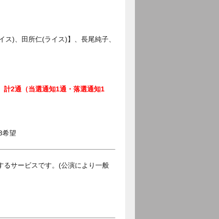
イス)、田所仁(ライス)】、長尾純子、
、計2通（当選通知1通・落選通知1
3希望
するサービスです。(公演により一般