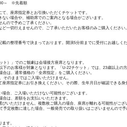
00～ ※先着順
にて、座席指定券とお引換いただくチケットです。
きない場合や、補助席でのご案内となる場合がございます。
せんので予めご了承ください。
など一切行えませんので、ご了承いただいたお客様のみご購入ください
記載の整理番号で決まっております。開演5分前までに受付にお越しく
ケット）」でのご観劇は会場後方座席となります。
以下のお客様が対象となります。「U-22チケット」では、23歳以上の
場合は、通常価格の「全席指定」をご購入ください。
め、そのままではご入場いただけません。
座席指定券にお引き換えください。その際、生年月日が確認できる身
場合、ご入場いただけない可能性がございます。
い場合は、差額をお支払いいただきます。
選びいただけません。複数枚ご購入の場合、座席が離れる可能性がござ
付にて予定枚数に達した場合、一般発売での取り扱いはございませんので
ります。