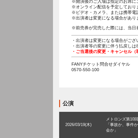
※開演後のご入場は指定のお席に
※オンライン配信を予定しており
※ビデオ・カメラ、または携帯電
※前売券が完売した際には、当日
・出演者は変更になる場合がござ
・出演者等の変更に伴う払戻しは
・ご当選後の変更・キャンセル（
FANYチケット問合せダイヤル
0570-550-100
公演
メトロンズ第10
2026/03/19(木)
「事故か、事件か
会か」