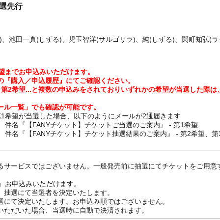
抽選先行
、池田一真(しずる)、児玉智洋(サルゴリラ)、純(しずる)、関町知弘(ラ
希望までお申込みいただけます。
の『購入／申込履歴』にてご確認ください。
第2希望...と複数の申込みをされておりいずれかの希望が当選した際は
ール一覧」でも確認が可能です。
第1希望が当選した場合、以下のようにメールが2通届きます
『【FANYチケット】チケットご当選のご案内』 - 第1希望
『【FANYチケット】チケット抽選結果のご案内』 - 第2希望、第
るサービスではございません。一般発売前に抽選にてチケットをご用意
』お申込みいただけます。
、抽選にて当選者を決定いたします。
選にて決定いたします。お申込み順ではございません。
いただいた場合、当選時に自動で決済されます。