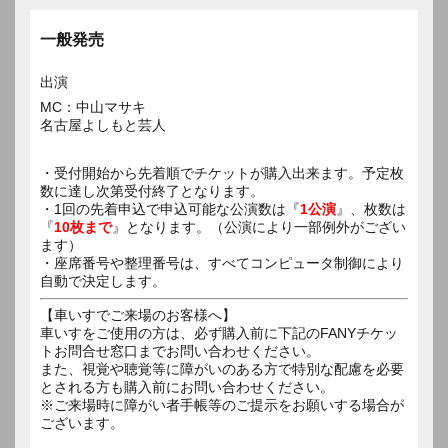
一般発売
出演
MC：中山マサキ
名古屋よしもと芸人
・受付開始から先着順でチケットが購入出来ます。予定枚
数に達し次第受付終了となります。
・1回の先着申込で申込可能な公演数は『
1公演
』、枚数は
『
10枚まで
』となります。（公演により一部例外がござい
ます）
・座席番号や整理番号は、すべてコンピュータ制御により
自動で決定します。
【車いすでご来場のお客様へ】
車いすをご使用の方は、必ず購入前に下記のFANYチケッ
トお問合せ窓口までお問い合わせください。
また、視覚や聴覚等に障がいのある方で特別な配慮を必要
とされる方も購入前にお問い合わせください。
※ご来場時に障がい者手帳等のご提示をお願いする場合が
ございます。