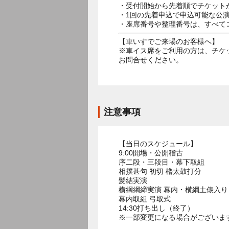
・受付開始から先着順でチケット
・1回の先着申込で申込可能な公
・座席番号や整理番号は、すべて
【車いすでご来場のお客様へ】
※車イス席をご利用の方は、チケット
お問合せください。
注意事項
【当日のスケジュール】
9:00開場・公開稽古
序二段・三段目・幕下取組
相撲甚句 初切 櫓太鼓打分
髪結実演
横綱綱締実演 幕内・横綱土俵入り
幕内取組 弓取式
14:30打ち出し（終了）
※一部変更になる場合がございま