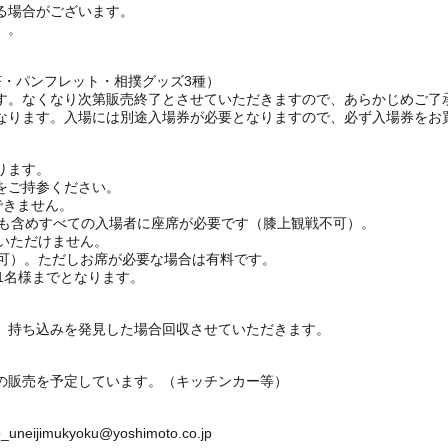
る場合がございます。
。。
お茶・パンフレット・相撲グッズ3種）
す。なくなり次第販売終了とさせていただきますので、あらかじめご了
なります。入場には別途入場券が必要となりますので、必ず入場券をお
ります。
をご持参ください。
できません。
児も含めすべての入場者に座席が必要です（膝上観戦不可）。
いただけません。
戦可）。ただしお席が必要な場合は有料です。
1名様までとなります。
。持ち込みを発見した場合回収させていただきます。
の販売を予定しています。（キッチンカー等）
imukyoku@yoshimoto.co.jp