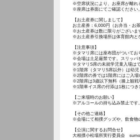
※空席状況により、お座席が離れ
※座席は券面にてご確認ください
【お土産券に関しまして】
お土産券：6,000円（お弁当・
※お土産券は数に限りがございま
※お土産券引換場所は体育館内と
【注意事項】
※タマリ席には座布団がついてお
※会場は土足厳禁です。スリッパ
※タマリS席の未就学児童入場は
※1階席（タマリS席以外）は幼
※2階席の券では1階席にはご入場
※2階席は3歳以下無料（膝上観
※1階車イス席の付添は1枚につき
【ご来場時のお願い】
※アルコールの持ち込み禁止です
【その他ご連絡】
※会場にて相撲グッズや、飲食物
【公演に関するお問合せ】
大相撲小松場所実行委員会 sumo_uneij