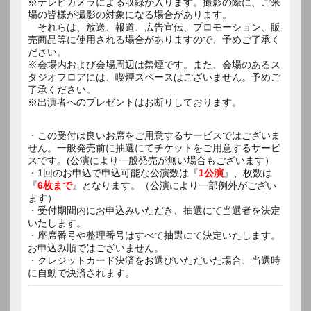
※テレビカメラによる収録が入ります。撮影の際に、ご来
場の皆様が撮影の対象になる場合があります。
それらは、放送、報道、広告宣伝、プロモーション、販
売商品等に使用される場合がありますので、予めご了承く
ださい。
※会場内および会場周辺は禁煙です。また、会場のあるス
タジオフロアには、喫煙スペースはございません。予めご
了承ください。
※出演者へのプレゼントはお断りしております。
・この受付は良いお席をご用意するサービスではございま
せん。一般発売前に抽選にてチケットをご用意するサービ
スです。(公演により一般発売が無い場合もございます）
・1回のお申込で申込可能な公演数は『
1公演
』、枚数は
『
6枚まで
』となります。（公演により一部例外がござい
ます）
・受付期間内にお申込みいただき、抽選にて当選者を決定
いたします。
・座席番号や整理番号はすべて抽選にて決定いたします。
お申込み順ではございません。
・クレジットカード決済をお選びいただいた場合、当選時
に自動で決済されます。