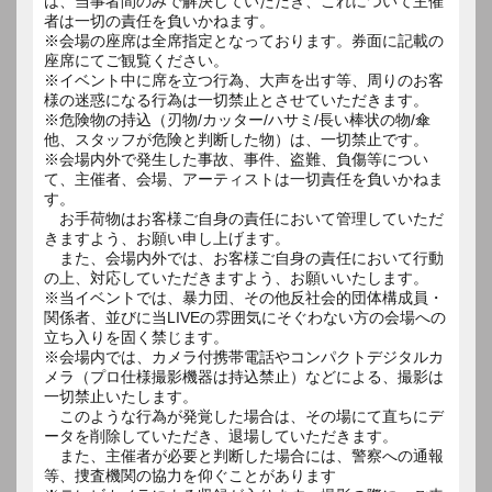
は、当事者間のみで解決していただき、これについて主催
者は一切の責任を負いかねます。
※会場の座席は全席指定となっております。券面に記載の
座席にてご観覧ください。
※イベント中に席を立つ行為、大声を出す等、周りのお客
様の迷惑になる行為は一切禁止とさせていただきます。
※危険物の持込（刃物/カッター/ハサミ/長い棒状の物/傘
他、スタッフが危険と判断した物）は、一切禁止です。
※会場内外で発生した事故、事件、盗難、負傷等につい
て、主催者、会場、アーティストは一切責任を負いかねま
す。
お手荷物はお客様ご自身の責任において管理していただ
きますよう、お願い申し上げます。
また、会場内外では、お客様ご自身の責任において行動
の上、対応していただきますよう、お願いいたします。
※当イベントでは、暴力団、その他反社会的団体構成員・
関係者、並びに当LIVEの雰囲気にそぐわない方の会場への
立ち入りを固く禁じます。
※会場内では、カメラ付携帯電話やコンパクトデジタルカ
メラ（プロ仕様撮影機器は持込禁止）などによる、撮影は
一切禁止いたします。
このような行為が発覚した場合は、その場にて直ちにデ
ータを削除していただき、退場していただきます。
また、主催者が必要と判断した場合には、警察への通報
等、捜査機関の協力を仰ぐことがあります