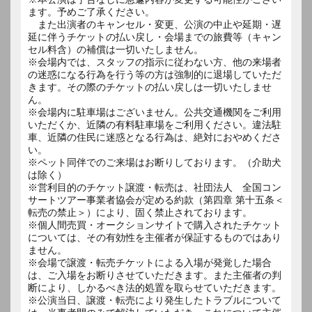
ます。予めご了承ください。
また出演者のキャンセル・変更、公演の中止や延期・遅
延に伴うチケットの払い戻し・会場までの旅費等（キャン
セル料含）の補償は一切いたしません。
※会場内では、スタッフの指示に従わない方、他の来場者
の迷惑になる行為を行う等の方は強制的に退場していただ
きます。その際のチケットの払い戻しは一切いたしませ
ん。
※会場内に駐車場はございません。公共交通機関をご利用
いただくか、近隣の有料駐車場をご利用ください。違法駐
車、近隣の住民に迷惑となる行為は、絶対におやめくださ
い。
※ペット同伴でのご来場はお断りしております。（介助犬
は除く）
※営利目的のチケット譲渡・転売は、社団法人 全国コン
サートツアー事業者協会が定める約款（第四章 第十五条＜
転売の禁止＞）により、固く禁止されております。
※個人間売買・オークションサイトで購入されたチケット
については、その有効性を主催者が保証するものではあり
ません。
※会場で譲渡・転売チケットによる入場が発覚した場合
は、ご入場をお断りさせていただきます。また主催者の判
断により、しかるべき法的処置を取らせていただきます。
※公演当日、譲渡・転売により発生したトラブルについて