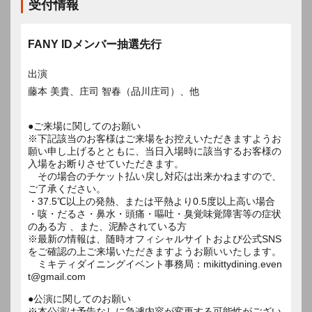
受付情報
FANY IDメンバー抽選先行
出演
藤本 美貴、庄司 智春（品川庄司）、他
●ご来場に関してのお願い
※下記該当のお客様はご来場をお控えいただきますようお
願い申し上げるとともに、当日入場時に該当するお客様の
入場をお断りさせていただきます。
その場合のチケット払い戻し対応は出来かねますので、
ご了承ください。
・37.5℃以上の発熱、または平熱より0.5度以上高い場合
・咳・だるさ・鼻水・頭痛・嘔吐・臭覚味覚障害等の症状
のある方 、また、泥酔されている方
※最新の情報は、随時オフィシャルサイトおよび公式SNS
をご確認の上ご来場いただきますようお願いいたします。
ミキティダイニングイベント事務局：mikittydining.even
t@gmail.com
●公演に関してのお願い
※本公演は予告なしに急遽内容が変更する可能性がござい