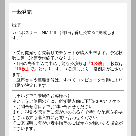
一般発売
出演
カベポスター、NMB48 （詳細は番組公式Xに掲載しま
す。）
・受付開始から先着順でチケットが購入出来ます。予定枚
数に達し次第受付終了となります。
・1回の先着申込で申込可能な公演数は『
1公演
』、枚数は
『
10枚まで
』となります。（公演により一部例外がござい
ます）
・座席番号や整理番号は、すべてコンピュータ制御により
自動で決定します。
【車いすでご来場のお客様へ】
車いすをご使用の方は、必ず購入前に下記のFANYチケッ
トお問合せ窓口までお問い合わせください。
また、視覚や聴覚等に障がいのある方で特別な配慮を必要
とされる方も購入前にお問い合わせください。
※ご来場時に障がい者手帳等のご提示をお願いする場合が
ございます。