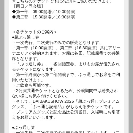
※こちらのチケットで下記2公演をご覧いただけます。
【同日／同会場】
◆第一部 09:00開場／10:00開演
◆第二部 15:30開場／16:30開演
＜各チケットのご案内＞
●超ぶっ通し券
・一次先行、二次先行のみでの販売となります。
・第一部（10:00開演）、第二部（16:30開演）共にアリー
ナエリアが確約されます。お席は各回、記載席番での共通
席となります。
・「ぶっ通し券」、「各回指定券」よりもお席が優先され
るチケットになります。
・第一部終演から第二部開演まで、ぶっ通しでお席をご利
用いただけます。
・ご飲食も可能です。
・2公演共通チケットとなるため、公演期間中は紛失され
ない様にお気を付けください。
・そして、DAIBAKUSHOW 2025「超ぶっ通しプレミアム
グッズ」「ぶっ通し記念品」がもらえるチケットです。
・プレミアムグッズと記念品は公演当日、入場時にお引替
えをお願いいたします。
●ぶっ通し券
・一次先行、二次先行での販売を予定しております。（二