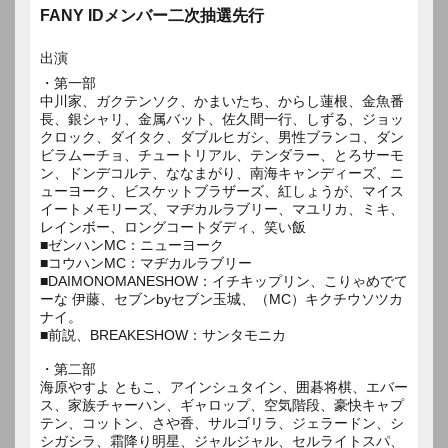
FANY IDメンバー二次抽選先行
出演
・第一部
中川家、ガクテンソク、かまいたち、からし蓮根、金魚番
長、銀シャリ、金属バット、佐久間一行、しずる、ジョッ
クロック、ダイタク、ダブルヒガシ、男性ブランコ、ダン
ビラムーチョ、チュートリアル、テンダラー、とろサーモ
ン、ドンデコルテ、ななまがり、南海キャンディーズ、ニ
ューヨーク、ビスケットブラザーズ、紅しょうが、マイス
イートメモリーズ、マヂカルラブリー、マユリカ、ミキ、
レインボー、ロングコートダディ、笑い飯
■ゼンハンMC：ニューヨーク
■コウハンMC：マヂカルラブリー
■DAIMONOMANESHOW：イチキップリン、こりゃめでて
ーな 伊藤、セブンbyセブン玉城、（MC）キクチウソツカ
ナイ。
■前説、BREAKESHOW：サンタモニカ
・第二部
海原やすよ ともこ、アインシュタイン、囲碁将棋、エバー
ス、家族チャーハン、ギャロップ、空気階段、豪快キャプ
テン、コットン、さや香、サルゴリラ、ジェラードン、シ
シガシラ、霜降り明星、ジャルジャル、セルライトスパ、