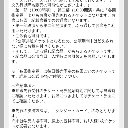
次先行以降も販売の可能性がございます。）
・第一部（10:00開演）、第二部（16:30開演）共に「各回
指定券」よりもお席が優先されるチケットになります。お
席は各回、記載席番での共通席となります。
・第一部終演から第二部開演まで、ぶっ通しでお席をご利
用いただけます。
・ご飲食も可能です。
・2公演共通チケットとなるため、公演期間中は紛失され
ない様にお気を付けください。
・そして、「ぶっ通し記念品」がもらえるチケットです。
・記念品は公演当日、入場時にお引替えをお願いいたしま
す。
※「各回指定券」は後日販売予定の各回ごとのチケットで
＜注意事項＞
※抽選先行受付のチケット発券開始時期に関しては当選時
に確認いただけます。お席につきましてはチケット券面に
てご確認ください。
※先行の決済方法は、「クレジットカード」のみとなりま
す。
※未就学児入場不可、膝上の観覧不可、お1人様1枚チケッ
トが必要となります。