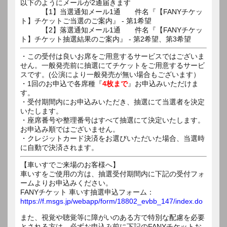
以下のようにメールが2通届きます
【1】当選通知メール1通 件名『【FANYチケッ
ト】チケットご当選のご案内』 - 第1希望
【2】落選通知メール1通 件名『【FANYチケッ
ト】チケット抽選結果のご案内』 - 第2希望、第3希望
・この受付は良いお席をご用意するサービスではございま
せん。一般発売前に抽選にてチケットをご用意するサービ
スです。(公演により一般発売が無い場合もございます）
・1回のお申込で各席種『
4枚まで
』お申込みいただけま
す。
・受付期間内にお申込みいただき、抽選にて当選者を決定
いたします。
・座席番号や整理番号はすべて抽選にて決定いたします。
お申込み順ではございません。
・クレジットカード決済をお選びいただいた場合、当選時
に自動で決済されます。
【車いすでご来場のお客様へ】
車いすをご使用の方は、抽選受付期間内に下記の受付フォ
ームよりお申込みください。
FANYチケット 車いす抽選申込フォーム：
https://f.msgs.jp/webapp/form/18802_evbb_147/index.do
また、視覚や聴覚等に障がいのある方で特別な配慮を必要
とされる方は、必ずお申込み前に下記のFANYチケットお