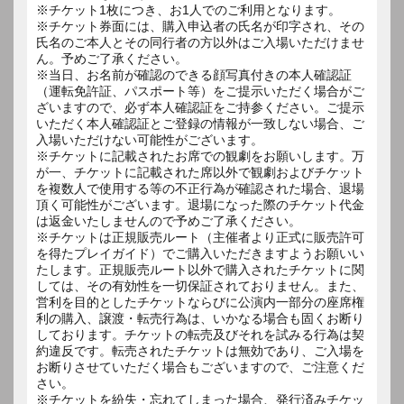
※チケット1枚につき、お1人でのご利用となります。
※チケット券面には、購入申込者の氏名が印字され、その
氏名のご本人とその同行者の方以外はご入場いただけませ
ん。予めご了承ください。
※当日、お名前が確認のできる顔写真付きの本人確認証
（運転免許証、パスポート等）をご提示いただく場合がご
ざいますので、必ず本人確認証をご持参ください。ご提示
いただく本人確認証とご登録の情報が一致しない場合、ご
入場いただけない可能性がございます。
※チケットに記載されたお席での観劇をお願いします。万
が一、チケットに記載された席以外で観劇およびチケット
を複数人で使用する等の不正行為が確認された場合、退場
頂く可能性がございます。退場になった際のチケット代金
は返金いたしませんので予めご了承ください。
※チケットは正規販売ルート（主催者より正式に販売許可
を得たプレイガイド）でご購入いただきますようお願いい
たします。正規販売ルート以外で購入されたチケットに関
しては、その有効性を一切保証されておりません。また、
営利を目的としたチケットならびに公演内一部分の座席権
利の購入、譲渡・転売行為は、いかなる場合も固くお断り
しております。チケットの転売及びそれを試みる行為は契
約違反です。転売されたチケットは無効であり、ご入場を
お断りさせていただく場合もございますので、ご注意くだ
さい。
※チケットを紛失・忘れてしまった場合、発行済みチケッ