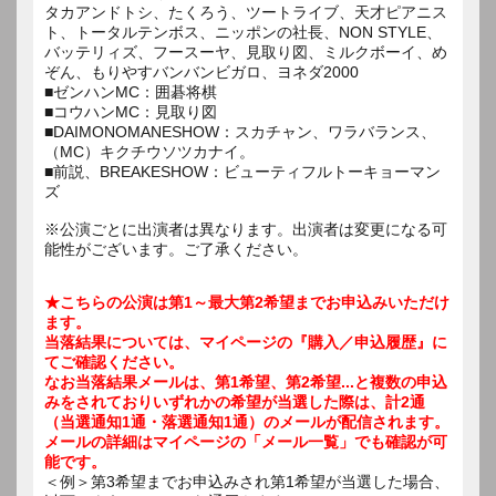
タカアンドトシ、たくろう、ツートライブ、天才ピアニス
ト、トータルテンボス、ニッポンの社長、NON STYLE、
バッテリィズ、フースーヤ、見取り図、ミルクボーイ、め
ぞん、もりやすバンバンビガロ、ヨネダ2000
■ゼンハンMC：囲碁将棋
■コウハンMC：見取り図
■DAIMONOMANESHOW：スカチャン、ワラバランス、
（MC）キクチウソツカナイ。
■前説、BREAKESHOW：ビューティフルトーキョーマン
ズ
※公演ごとに出演者は異なります。出演者は変更になる可
能性がございます。ご了承ください。
★こちらの公演は第1～最大第2希望までお申込みいただけ
ます。
当落結果については、マイページの『購入／申込履歴』に
てご確認ください。
なお当落結果メールは、第1希望、第2希望...と複数の申込
みをされておりいずれかの希望が当選した際は、計2通
（当選通知1通・落選通知1通）のメールが配信されます。
メールの詳細はマイページの「メール一覧」でも確認が可
能です。
＜例＞第3希望までお申込みされ第1希望が当選した場合、