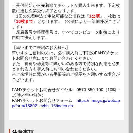
・受付開始から先着順でチケットが購入出来ます。予定枚
数に達し次第受付終了となります。
・1回の先着申込で申込可能な公演数は『
1公演
』、枚数は
『
10枚まで
』となります。（公演により一部例外がござい
ます）
・座席番号や整理番号は、すべてコンピュータ制御により
自動で決定します。
【車いすでご来場のお客様へ】
車いすをご使用の方は、必ず購入前に下記のFANYチケッ
トお問合せ窓口までお問い合わせください。
また、視覚や聴覚等に障がいのある方で特別な配慮を必要
とされる方も購入前にお問い合わせください。
※ご来場時に障がい者手帳等のご提示をお願いする場合が
ございます。
FANYチケットお問合せダイヤル 0570-550-100（10時～
19時／年中無休）
FANYチケットお問合せフォーム
https://f.msgs.jp/webap
p/form/18802_evbb_16/index.do
注意事項