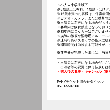
※小人＝小学生以下
※5歳以上は有料。4歳以下はひ
※16歳未満のお客様は、保護者同
※ビデオ・カメラ、または携帯電
※出演者は変更になる場合があり
※客席内は飲食禁止となっており
※劇場内にロッカーはございませ
※換気の徹底や消毒用アルコール
※迷惑行為やスタッフの指示に従
※開演時間は前後する可能性がご
※前売券が完売した際には、当日
・出演者は変更になる場合がござ
・出演者等の変更に伴う払戻しは
・購入後の変更・キャンセル（取
FANYチケット問合せダイヤル
0570-550-100