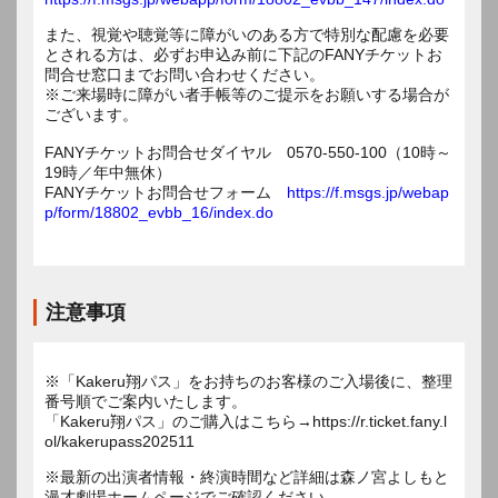
また、視覚や聴覚等に障がいのある方で特別な配慮を必要
とされる方は、必ずお申込み前に下記のFANYチケットお
問合せ窓口までお問い合わせください。
※ご来場時に障がい者手帳等のご提示をお願いする場合が
ございます。
FANYチケットお問合せダイヤル 0570-550-100（10時～
19時／年中無休）
FANYチケットお問合せフォーム
https://f.msgs.jp/webap
p/form/18802_evbb_16/index.do
注意事項
※「Kakeru翔パス」をお持ちのお客様のご入場後に、整理
番号順でご案内いたします。
「Kakeru翔パス」のご購入はこちら→https://r.ticket.fany.l
ol/kakerupass202511
※最新の出演者情報・終演時間など詳細は森ノ宮よしもと
漫才劇場ホームページでご確認ください。