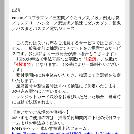
出演
cacao／コブラマン／三遊間／ぐろう／九ノ段／例えば炎
／ミステリーハンター／釈迦虎／浪速モダンカダン／銀鬼
／パスタとパスタ／電気ジュース
・この受付は良いお席をご用意するサービスではございま
せん。一般発売前に抽選にてチケットをご用意するサービ
スです。(公演により一般発売が無い場合もございます）
・1回のお申込で申込可能な公演数は『
1公演
』、枚数は
『
4枚まで
』となります。（公演により一部例外がござい
ます）
・受付期間内にお申込みいただき、抽選にて当選者を決定
いたします。
・座席番号や整理番号はすべて抽選にて決定いたします。
お申込み順ではございません。
・クレジットカード決済をお選びいただいた場合、当選時
に自動で決済されます。
【車いすでご来場のお客様へ】
車いすをご使用の方は、抽選受付期間内に下記の受付フォ
ームよりお申込みください。
FANYチケット 車いす抽選申込フォーム：
https://f.msgs.jp/webapp/form/18802_evbb_147/index.do