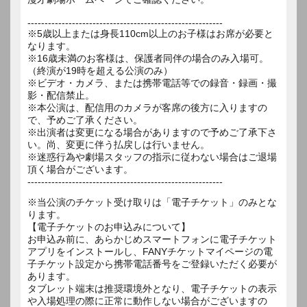
---------------------------------------------------------
※5歳以上または身長110cm以上のお子様はお席が必要と
なります。
※16歳未満のお客様は、保護者同伴の場合のみ入場可。
（終演が19時を超える公演のみ）
※ビデオ・カメラ、または携帯電話等での録音・録画・撮
影・配信禁止。
※本公演は、配信用のカメラが客席の後方に入りますの
で、予めご了承ください。
※出演者は変更になる場合がありますので予めご了承下さ
い。尚、変更に伴う払戻しは行いません。
※迷惑行為や劇場スタッフの指示に従わない場合はご退場
頂く場合がございます。
---------------------------------------------------------
※当公演のチケット受け取りは「電子チケット」のみとな
ります。
【電子チケットのお申込みについて】
お申込み前に、あらかじめスマートフォンに電子チケット
アプリをインストールし、FANYチケットマイページの電
子チケット設定から携帯電話番号をご登録いただく必要が
あります。
タブレット端末は推奨環境外となり、電子チケットの表示
や入場処理の際に正常に動作しない場合がございますの