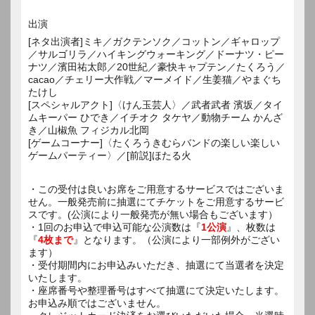
出演
[ネタ出演者]ミキ／ガクテンソク／コットン／ギャロップ
／サルゴリラ／ハイキングウォーキング／ドーナツ・ピー
ナツ／濱田祐太郎／20世紀／豪快キャプテン／たくろう／
cacao／チェリー大作戦／マーメイド／生姜猫／やまぐち
たけし
[スペシャルアクト]〈けん玉芸人〉／武者武者 濱坂／タイ
ムキーパー ひでき／イチオク タケヤ／動物チーム かんざ
き／山椒魚 フィジカル北岡
[ゲームコーナー]〈たくろうきむらバンドの楽しい楽しい
ゲームパーティー〉／[前説]ほたる火
・この受付は良いお席をご用意するサービスではございま
せん。一般発売前に抽選にてチケットをご用意するサービ
スです。(公演により一般発売が無い場合もございます）
・1回のお申込で申込可能な公演数は『
1公演
』、枚数は
『
4枚まで
』となります。（公演により一部例外がござい
ます）
・受付期間内にお申込みいただき、抽選にて当選者を決定
いたします。
・座席番号や整理番号はすべて抽選にて決定いたします。
お申込み順ではございません。