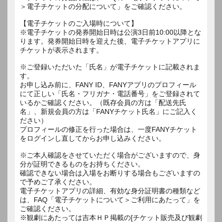
＞電子チケットの分配について」をご確認ください。
【電子チケットのご入場時について】
※電子チケットの発券開始日時は公演3日前10:00以降とな
ります。発券開始日時を迎えた後、電子チケットアプリに
チケットが表示されます。
※ご登録いただいた「氏名」が電子チケットに記載されま
す。
お申し込み前に、FANY ID、FANYアプリのプロフィール
にて正しい「氏名・フリガナ・電話番号」をご登録されて
いるかご確認ください。（既存会員の方は「配送先氏
名」、新規会員の方は「FANYチケット氏名」にご記入く
ださい）
プロフィールの修正を行った場合は、一度FANYチケット
をログインし直してからお申し込みください。
※ご本人確認をさせていただく場合がございますので、身
分が証明できるものをお持ちください。
確認できない場合は入場をお断りする場合もございますの
で予めご了承ください。
電子チケットアプリの詳細、有効な身分証明書の種類など
は、FAQ「電子チケットについて＞ご利用にあたって」を
ご確認ください。
※観劇にあたっては吉本ＨＰ掲載の[チケット販売及び観劇