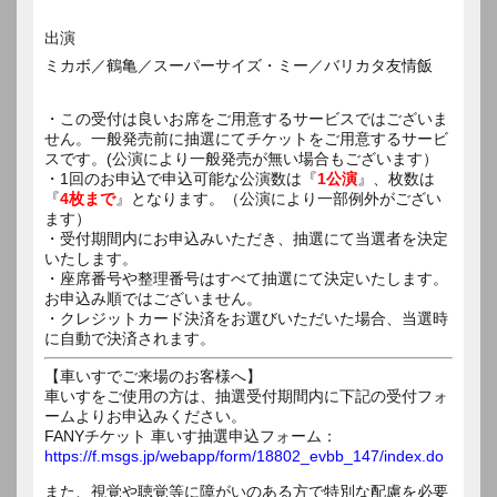
出演
ミカボ／鶴亀／スーパーサイズ・ミー／バリカタ友情飯
・この受付は良いお席をご用意するサービスではございま
せん。一般発売前に抽選にてチケットをご用意するサービ
スです。(公演により一般発売が無い場合もございます）
・1回のお申込で申込可能な公演数は『
1公演
』、枚数は
『
4枚まで
』となります。（公演により一部例外がござい
ます）
・受付期間内にお申込みいただき、抽選にて当選者を決定
いたします。
・座席番号や整理番号はすべて抽選にて決定いたします。
お申込み順ではございません。
・クレジットカード決済をお選びいただいた場合、当選時
に自動で決済されます。
【車いすでご来場のお客様へ】
車いすをご使用の方は、抽選受付期間内に下記の受付フォ
ームよりお申込みください。
FANYチケット 車いす抽選申込フォーム：
https://f.msgs.jp/webapp/form/18802_evbb_147/index.do
また、視覚や聴覚等に障がいのある方で特別な配慮を必要