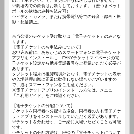
めご了承下さい。尚、変更に伴う払戻しは行いません。
※劇場内での飲食はお断りしております。（蓋つきペット
ボトルの飲物のみ持ち込み可）
※ビデオ・カメラ、または携帯電話等での録音・録画・撮
影・配信禁止。
※当公演のチケット受け取りは「電子チケット」のみとな
ります。
【電子チケットのお申込みについて】
お申込み前に、あらかじめスマートフォンに電子チケット
アプリをインストールし、FANYチケットマイページの電
子チケット設定から携帯電話番号をご登録いただく必要が
あります。
タブレット端末は推奨環境外となり、電子チケットの表示
や入場処理の際に正常に動作しない場合がございますの
で、必ずスマートフォンをご用意ください。
※電子チケットアプリのインストール方法は、メニュー
「ご利用ガイド」をご確認ください。
【電子チケットの分配について】
チケットを同行者へ分配する場合、同行者の方も電子チケ
ットアプリをインストールしていただく必要があります。
※チケットを分配せず、ご一緒に入場いただくことも可能
です。
※チケットの分配方法は、FAQの「電子チケットについて