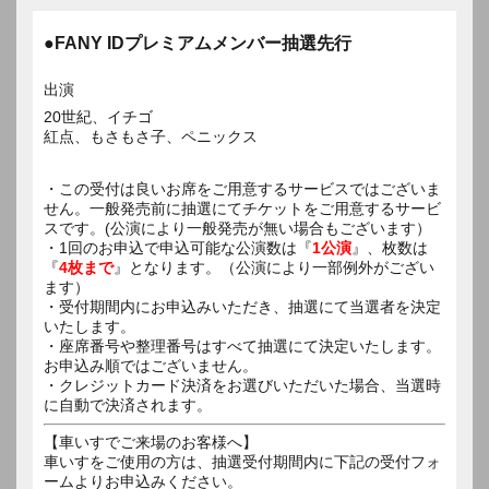
●FANY IDプレミアムメンバー抽選先行
出演
20世紀、イチゴ
紅点、もさもさ子、ペニックス
・この受付は良いお席をご用意するサービスではございま
せん。一般発売前に抽選にてチケットをご用意するサービ
スです。(公演により一般発売が無い場合もございます）
・1回のお申込で申込可能な公演数は『
1公演
』、枚数は
『
4枚まで
』となります。（公演により一部例外がござい
ます）
・受付期間内にお申込みいただき、抽選にて当選者を決定
いたします。
・座席番号や整理番号はすべて抽選にて決定いたします。
お申込み順ではございません。
・クレジットカード決済をお選びいただいた場合、当選時
に自動で決済されます。
【車いすでご来場のお客様へ】
車いすをご使用の方は、抽選受付期間内に下記の受付フォ
ームよりお申込みください。