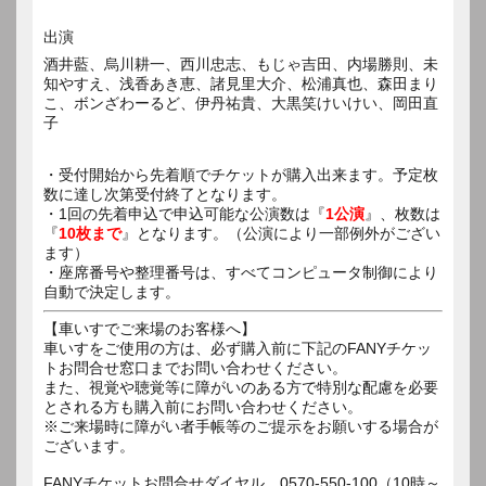
出演
酒井藍、烏川耕一、西川忠志、もじゃ吉田、内場勝則、未
知やすえ、浅香あき恵、諸見里大介、松浦真也、森田まり
こ、ボンざわーるど、伊丹祐貴、大黒笑けいけい、岡田直
子
・受付開始から先着順でチケットが購入出来ます。予定枚
数に達し次第受付終了となります。
・1回の先着申込で申込可能な公演数は『
1公演
』、枚数は
『
10枚まで
』となります。（公演により一部例外がござい
ます）
・座席番号や整理番号は、すべてコンピュータ制御により
自動で決定します。
【車いすでご来場のお客様へ】
車いすをご使用の方は、必ず購入前に下記のFANYチケッ
トお問合せ窓口までお問い合わせください。
また、視覚や聴覚等に障がいのある方で特別な配慮を必要
とされる方も購入前にお問い合わせください。
※ご来場時に障がい者手帳等のご提示をお願いする場合が
ございます。
FANYチケットお問合せダイヤル 0570-550-100（10時～