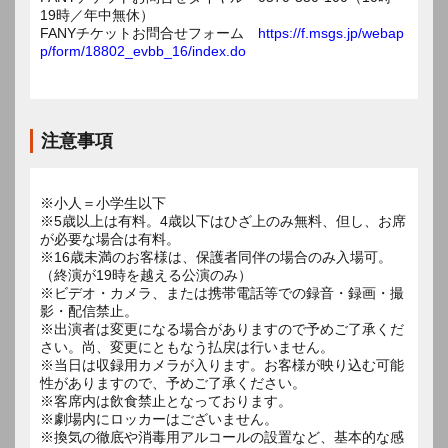
19時／年中無休）
FANYチケットお問合せフォーム
https://f.msgs.jp/webap
p/form/18802_evbb_16/index.do
注意事項
※小人＝小学生以下
※5歳以上は有料。4歳以下はひざ上のみ無料、但し、お席
が必要な場合は有料。
※16歳未満のお客様は、保護者同伴の場合のみ入場可。
（終演が19時を越える公演のみ）
※ビデオ・カメラ、または携帯電話等での録音・録画・撮
影・配信禁止。
※出演者は変更になる場合がありますので予めご了承くだ
さい。尚、変更にともなう払戻は行いません。
※当日は収録用カメラが入ります。お客様が映り込む可能
性がありますので、予めご了承ください。
※客席内は飲食禁止となっております。
※劇場内にロッカーはございません。
※換気の徹底や消毒用アルコールの設置など、基本的な感