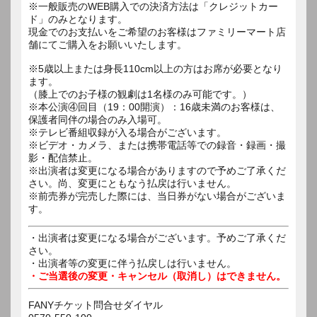
※一般販売のWEB購入での決済方法は「クレジットカー
ド」のみとなります。
現金でのお支払いをご希望のお客様はファミリーマート店
舗にてご購入をお願いいたします。
※5歳以上または身長110cm以上の方はお席が必要となり
ます。
（膝上でのお子様の観劇は1名様のみ可能です。）
※本公演④回目（19：00開演）：16歳未満のお客様は、
保護者同伴の場合のみ入場可。
※テレビ番組収録が入る場合がございます。
※ビデオ・カメラ、または携帯電話等での録音・録画・撮
影・配信禁止。
※出演者は変更になる場合がありますので予めご了承くだ
さい。尚、変更にともなう払戻は行いません。
※前売券が完売した際には、当日券がない場合がございま
す。
・出演者は変更になる場合がございます。予めご了承くだ
さい。
・出演者等の変更に伴う払戻しは行いません。
・ご当選後の変更・キャンセル（取消し）はできません。
FANYチケット問合せダイヤル