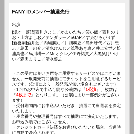
FANY IDメンバー抽選先行
出演
[漫才・落語]西川きよし／かまいたち／笑い飯／西川のり
お・上方よしお／テンダラー／5GAP／すゑひろがりず
[新喜劇]酒井藍／内場勝則／川畑泰史／島田珠代／西川忠
志／島田一の介／清水けんじ／浅香あき恵／井上安世／松
浦真也／烏川耕一／Mr.オクレ／伊丹祐貴／大黒笑けいけ
い／森田まりこ／清水啓之
・この受付は良いお席をご用意するサービスではございま
せん。一般発売前に抽選にてチケットをご用意するサービ
スです。(公演により一般発売が無い場合もございます）
・1回のお申込で申込可能な公演数は『
1公演
』、枚数は
『
4枚まで
』となります。（公演により一部例外がござい
ます）
・受付期間内にお申込みいただき、抽選にて当選者を決定
いたします。
・座席番号や整理番号はすべて抽選にて決定いたします。
お申込み順ではございません。
・クレジットカード決済をお選びいただいた場合、当選時
に自動で決済されます。