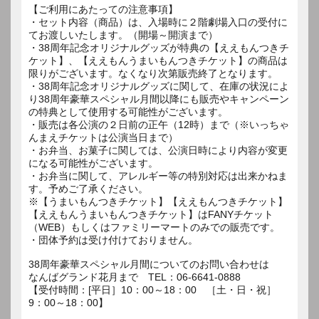
【ご利用にあたっての注意事項】
・セット内容（商品）は、入場時に２階劇場入口の受付に
てお渡しいたします。（開場～開演まで）
・38周年記念オリジナルグッズが特典の【ええもんつきチ
ケット】、【ええもんうまいもんつきチケット】の商品は
限りがございます。なくなり次第販売終了となります。
・38周年記念オリジナルグッズに関して、在庫の状況によ
り38周年豪華スペシャル月間以降にも販売やキャンペーン
の特典として使用する可能性がございます。
・販売は各公演の２日前の正午（12時）まで（※いっちゃ
んまえチケットは公演当日まで）
・お弁当、お菓子に関しては、公演日時により内容が変更
になる可能性がございます。
・お弁当に関して、アレルギー等の特別対応は出来かねま
す。予めご了承ください。
※【うまいもんつきチケット】【ええもんつきチケット】
【ええもんうまいもんつきチケット】はFANYチケット
（WEB）もしくはファミリーマートのみでの販売です。
・団体予約は受け付けておりません。
38周年豪華スペシャル月間についてのお問い合わせは
なんばグランド花月まで TEL：06-6641-0888
【受付時間：[平日］10：00～18：00 ［土・日・祝］
9：00～18：00】