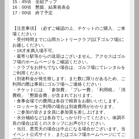
15：45頃 全組アップ
16：00頃 懇親、結果発表会
17：00頃 終了予定
【注意事項】（必ずご確認の上、チケットのご購入、ご来
場ください）
・受付時間までに山岡カントリークラブ(以下ゴルフ場)に
お越しください。
・18才未満入場不可。
・最寄り駅等からの送迎はございません。アクセスはゴル
フ場のホームページをご確認ください。
・クラブをお持ちでない場合は、ゴルフ場にてレンタルを
ご利用ください。
（別途料金が発生致します。また数に限りがあるため、ご
利用の際は事前にゴルフ場へご連絡ください）
・チケットには、「参加費」「プレー費」「利用税」「消
費税」「懇親会費」が含まれております。
・食事会場での費用は各自で精算をお願いいたします。
・ロッカーをご利用の場合は別途費用がかかります。
・ご参加の皆さま全員に参加賞を差し上げます。
・水分補給などは各自でしっかり行ってください。体調不
良の場合は近くのスタッフにお声がけください。
・当日、悪荒天の場合は中止になる場合がございます。当
イベント公式サイト、またはゴルフ場ホームページにてご