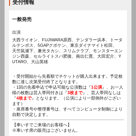
受付情報
一般発売
出演
大西ライオン、FUJIWARA原西、テンダラー浜本、トータ
ルテンボス、5GAPクボケン、東京ダイナマイト松田、
天竺鼠瀬下、兼光タカシ、スリムクラブ、モンスターエン
ジン西森、セルライトスパ肥後、南出仁寛、大田宏介、Y
UTARO、大山英雄
・受付開始から先着順でチケットが購入出来ます。予定枚
数に達し次第受付終了となります。
・1回の先着申込で申込可能な公演数は『
1公演
』、お一人
様の枚数は芸人帯同付きは『
3枚まで
』、芸人帯同なしは
『
4枚まで
』となります。（公演により一部例外がござい
ます）
・座席番号や整理番号は、すべてコンピュータ制御により
自動で決定します。
【車いすでご来場のお客様へ】
※車いす席の販売はございません。