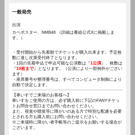
一般発売
出演
カベポスター、NMB48 （詳細は番組公式Xに掲載しま
す。）
・受付開始から先着順でチケットが購入出来ます。予定枚
数に達し次第受付終了となります。
・1回の先着申込で申込可能な公演数は『
1公演
』、枚数は
『
10枚まで
』となります。（公演により一部例外がござい
ます）
・座席番号や整理番号は、すべてコンピュータ制御により
自動で決定します。
【車いすでご来場のお客様へ】
車いすをご使用の方は、必ず購入前に下記のFANYチケッ
トお問合せ窓口までお問い合わせください。
また、視覚や聴覚等に障がいのある方で特別な配慮を必要
とされる方も購入前にお問い合わせください。
※ご来場時に障がい者手帳等のご提示をお願いする場合が
ございます。