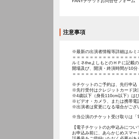
FANYチケットお問合せフォー
注意事項
※最新の出演者情報等詳細はルミネ
＝＝＝＝＝＝＝＝＝＝＝＝＝＝＝
ルミネtheよしもとのＨＰに記載
開場及び、開演・終演時間が10分
＝＝＝＝＝＝＝＝＝＝＝＝＝＝＝
※チケットのご予約は、先行申込：
※先行受付はクレジットカード決
※4歳以下（身長110cm以下）は
※ビデオ・カメラ、または携帯電
※出演者は変更になる場合がござ
※当公演のチケット受け取りは「
【電子チケットのお申込みについ
お申込み前に、あらかじめスマー
話番号をご登録いただく必要があ