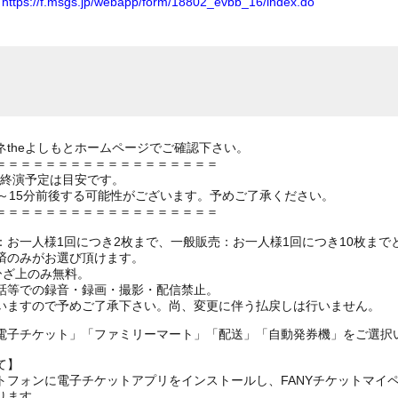
ム
https://f.msgs.jp/webapp/form/18802_evbb_16/index.do
theよしもとホームページでご確認下さい。
＝＝＝＝＝＝＝＝＝＝＝＝＝＝＝＝＝＝
の終演予定は目安です。
～15分前後する可能性がございます。予めご了承ください。
＝＝＝＝＝＝＝＝＝＝＝＝＝＝＝＝＝＝
お一人様1回につき2枚まで、一般販売：お一人様1回につき10枚まで
済のみがお選び頂けます。
ひざ上のみ無料。
話等での録音・録画・撮影・配信禁止。
いますので予めご了承下さい。尚、変更に伴う払戻しは行いません。
電子チケット」「ファミリーマート」「配送」「自動発券機」をご選択
て】
トフォンに電子チケットアプリをインストールし、FANYチケットマイ
ります。