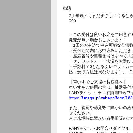
出演
2丁拳銃／くまだまさし／うると
000
・この受付は良いお席をご用意す
発売が無い場合もございます）
・1回のお申込で申込可能な公演
・受付期間内にお申込みいただき
・座席番号や整理番号はすべて抽
・クレジットカード決済をお選び
・手数料￥0となるクレジットカ
払・受取方法は異なります）。 I
【車いすでご来場のお客様へ】
車いすをご使用の方は、抽選受付
FANYチケット 車いす抽選申込フ
https://f.msgs.jp/webapp/form/1
また、視覚や聴覚等に障がいのあ
せください。
※ご来場時に障がい者手帳等のご
FANYチケットお問合せダイヤル 05