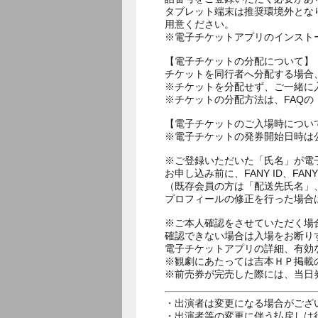
タブレット端末は推奨環境外とな
用意ください。
※電子チケットアプリのインスト
【電子チケットの分配について】
チケットを同行者へ分配する場合
※チケットを分配せず、ご一緒に
※チケットの分配方法は、FAQ
【電子チケットのご入場時につい
※電子チケットの発券開始日時は公
※ご登録いただいた「氏名」が電
お申し込み前に、FANY ID、
（既存会員の方は「配送先氏名」
プロフィールの修正を行った場合
※ご本人確認をさせていただく場
確認できない場合は入場をお断り
電子チケットアプリの詳細、有効
※観劇にあたっては吉本ＨＰ掲載の
※前売券が完売した際には、当日
・出演者は変更になる場合がござ
・出演者等の変更に伴う払戻しは