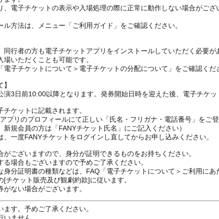
り、電子チケットの表示や入場処理の際に正常に動作しない場合がござ
ール方法は、メニュー「ご利用ガイド」をご確認ください。
、同行者の方も電子チケットアプリをインストールしていただく必要が
入場いただくことも可能です。
の「電子チケットについて＞電子チケットの分配について」をご確認くだ
て】
演3日前10:00以降となります。発券開始日時を迎えた後、電子チケ
子チケットに記載されます。
FANYアプリのプロフィールにて正しい「氏名・フリガナ・電話番号」を
、新規会員の方は「FANYチケット氏名」にご記入ください）
は、一度FANYチケットをログインし直してからお申し込みください
合がございますので、身分が証明できるものをお持ちください。
する場合もございますので予めご了承ください。
な身分証明書の種類などは、FAQ「電子チケットについて＞ご利用にあ
[チケット販売及び観劇約款]に従います。
券がない場合がございます。
います。予めご了承ください。
行いません。