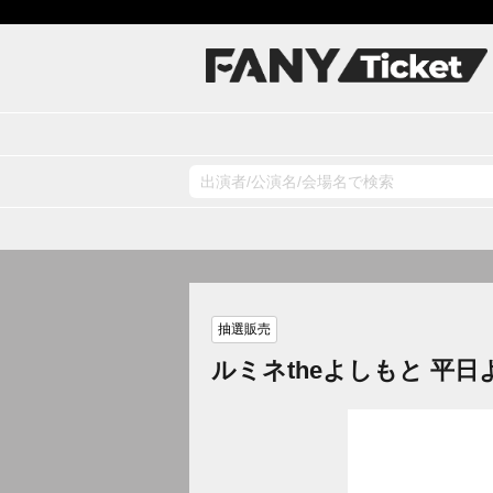
抽選販売
ルミネtheよしもと 平