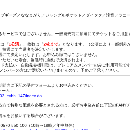
らブギーズ／ななまがり／ジャングルポケット／ダイタク／滝音／ラニー
るサービスではございません。一般発売前に抽選にてチケットをご用意
数は『
1公演
』、枚数は『
2枚まで
』となります。（公演により一部例外
、抽選にて当選者を決定いたします。
選にて決定いたします。お申込み順ではございません。
いただいた場合、当選時に自動で決済されます。
ード支払い・自動発券機引取は、プレミアムメンバーのみご利用可能で
Dメンバーの方はご選択いただけませんので、予めご了承ください。
期間内に下記の受付フォームよりお申込みください。
ォーム：
8802_evbb_147/index.do
る方で特別な配慮を必要とされる方は、必ずお申込み前に下記のFANY
提示をお願いする場合がございます。
70-550-100（10時～19時／年中無休）